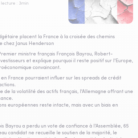
lecture :
3
min
dgétaire placent la France à la croisée des chemins
le chez Janus Henderson
 Premier ministre français François Bayrou, Robert-
estisseurs et explique pourquoi il reste positif sur l'Europe,
acroéconomique convaincant.
re en France pourraient influer sur les spreads de crédit
ctions.
 de la volatilité des actifs français, l'Allemagne offrant une
sance.
tions européennes reste intacte, mais avec un biais en
is Bayrou a perdu un vote de confiance à l'Assemblée, 65
au candidat ne recueille le soutien de la majorité, le