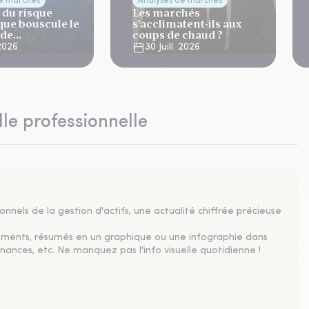
de marchés
Analyses de marchés
 du risque
Les marchés
que bouscule le
s’acclimatent-ils aux
 de
coups de chaud ?
ation
 2026
30 Juill. 2026
lle professionnelle
nnels de la gestion d'actifs, une actualité chiffrée précieuse
sements, résumés en un graphique ou une infographie dans
nances, etc. Ne manquez pas l'info visuelle quotidienne !