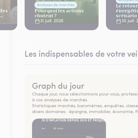
Analyses 
Le retour
Analyses de marchés
lles
Pourquoi les actions
énergéti
chutent ?
scénario
normalis
31 Juill. 2026
30 Juill.
Les indispensables de votre vei
Graph du jour
Chaque jour, nous sélectionnons pour vous, professio
à vos analyses de marchés.
Statistiques marchés, baromètres, enquêtes, clas
divers domaines : épargne, immobilier, économie, fi