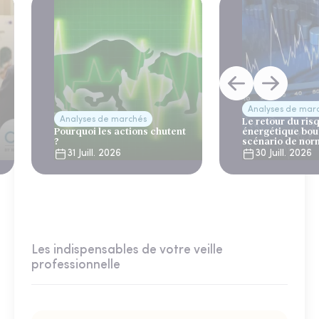
Analyses de mar
Analyses de marchés
Le retour du ris
Pourquoi les actions chutent
énergétique bou
?
scénario de nor
31 Juill. 2026
30 Juill. 2026
Les indispensables de votre veille
professionnelle