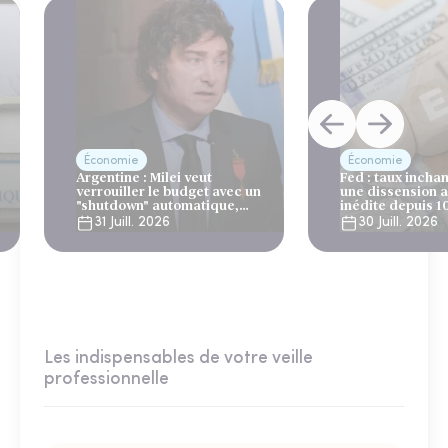
Économie
Économie
Argentine : Milei veut
Fed : taux incha
verrouiller le budget avec un
une dissension 
"shutdown" automatique,
inédite depuis 1
sous le regard bienveillant
31 Juill. 2026
30 Juill. 2026
du FMI
Les indispensables de votre veille
professionnelle