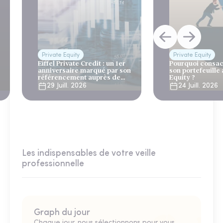
Private Equity
Private Equity
Eiffel Private Credit : un 1er
Pourquoi consac
anniversaire marqué par son
son portefeuille 
référencement auprès de
Equity ?
Generali et AG2R la Mondiale
29 Juill. 2026
24 Juill. 2026
Les indispensables de votre veille
professionnelle
Graph du jour
Chaque jour, nous sélectionnons pour vous,