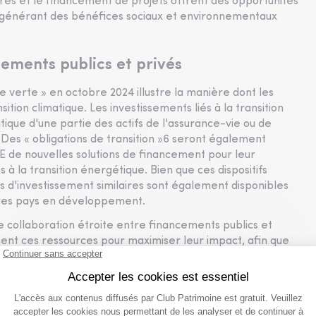
ctures et le financement de projets offrent des opportunités
 en générant des bénéfices sociaux et environnementaux
cements publics et privés
rie verte » en octobre 2024 illustre la manière dont les
ition climatique. Les investissements liés à la transition
tique d'une partie des actifs de l'assurance-vie ou de
 Des « obligations de transition »6 seront également
E de nouvelles solutions de financement pour leur
 à la transition énergétique. Bien que ces dispositifs
s d'investissement similaires sont également disponibles
utres pays en développement.
ne collaboration étroite entre financements publics et
ement ces ressources pour maximiser leur impact, afin que
e pour tous.
erche ESG et crédit, Crédit Mutuel Asset Management