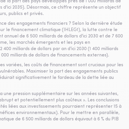
 de la part des pays développés près de 1 000 milliards de
ars d'ici 2035). Désormais, ce chiffre représente un objectif
rs, publics et privés.
ance des engagements financiers ? Selon la dernière étude
r le financement climatique (IHLEG1), la lutte contre le
annuel de 6 500 milliards de dollars d'ici 2030 et de 7 600
somme, les marchés émergents et les pays en
00 milliards de dollars par an d'ici 2030 (1 400 milliards
 000 milliards de dollars de financements externes).
es variées, les coûts de financement sont cruciaux pour les
us vulnérables. Maximiser la part des engagements publics
irait significativement le fardeau de la dette liée au
ra une pression supplémentaire sur les années suivantes,
 abrupt et potentiellement plus coûteux ». Les conclusions
tés liées aux investissements pourraient représenter 15 à
énéfices environnementaux). Pour le mettre en parallèle,
matique de 6 500 milliards de dollars équivaut à 6 % du PIB