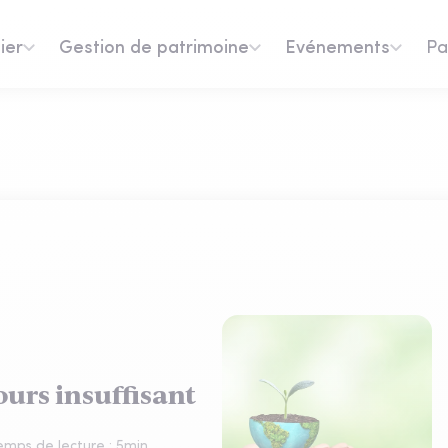
ier
Gestion de patrimoine
Evénements
Pa
urs insuffisant
emps de lecture :
5
min