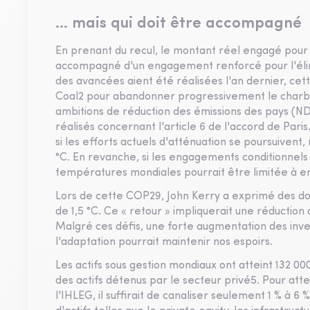
… mais qui doit être accompagné
En prenant du recul, le montant réel engagé pour l
accompagné d'un engagement renforcé pour l'élimi
des avancées aient été réalisées l'an dernier, cet
Coal2 pour abandonner progressivement le charbon 
ambitions de réduction des émissions des pays (ND
réalisés concernant l'article 6 de l'accord de Par
si les efforts actuels d'atténuation se poursuivent
°C. En revanche, si les engagements conditionnels 
températures mondiales pourrait être limitée à en
Lors de cette COP29, John Kerry a exprimé des dout
de 1,5 °C. Ce « retour » impliquerait une réduction 
Malgré ces défis, une forte augmentation des inve
l'adaptation pourrait maintenir nos espoirs.
Les actifs sous gestion mondiaux ont atteint 132 000
des actifs détenus par le secteur privé5. Pour atte
l'IHLEG, il suffirait de canaliser seulement 1 % à 6 