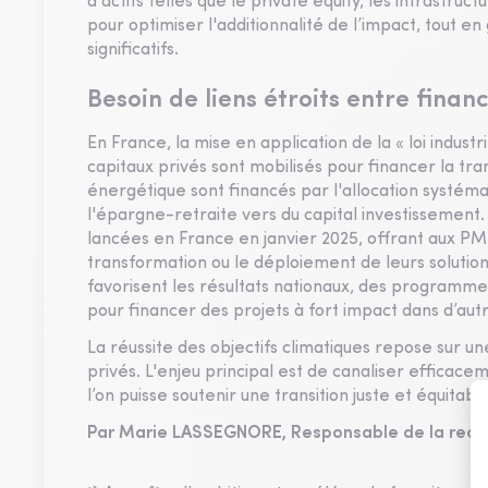
d'actifs telles que le private equity, les infrastru
pour optimiser l'additionnalité de l’impact, tout
significatifs.
Besoin de liens étroits entre finan
En France, la mise en application de la « loi indust
capitaux privés sont mobilisés pour financer la trans
énergétique sont financés par l'allocation systéma
l'épargne-retraite vers du capital investissement.
lancées en France en janvier 2025, offrant aux PM
transformation ou le déploiement de leurs solutions
favorisent les résultats nationaux, des programme
pour financer des projets à fort impact dans d’a
La réussite des objectifs climatiques repose sur u
privés. L'enjeu principal est de canaliser efficac
l’on puisse soutenir une transition juste et équitabl
Par Marie LASSEGNORE,
Responsable de la rech