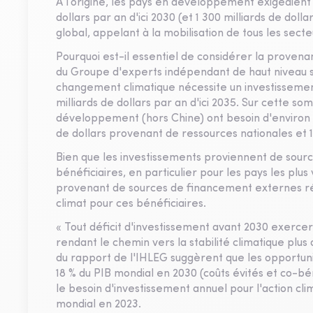
À l’origine, les pays en développement exigeaient
dollars par an d'ici 2030 (et 1 300 milliards de doll
global, appelant à la mobilisation de tous les secteu
Pourquoi est-il essentiel de considérer la proven
du Groupe d'experts indépendant de haut niveau su
changement climatique nécessite un investissement 
milliards de dollars par an d'ici 2035. Sur cette 
développement (hors Chine) ont besoin d'environ 2 4
de dollars provenant de ressources nationales et 1
Bien que les investissements proviennent de sourc
bénéficiaires, en particulier pour les pays les pl
provenant de sources de financement externes rédu
climat pour ces bénéficiaires.
« Tout déficit d'investissement avant 2030 exerce
rendant le chemin vers la stabilité climatique plus
du rapport de l'IHLEG suggèrent que les opportuni
18 % du PIB mondial en 2030 (coûts évités et co-b
le besoin d'investissement annuel pour l'action cli
mondial en 2023.