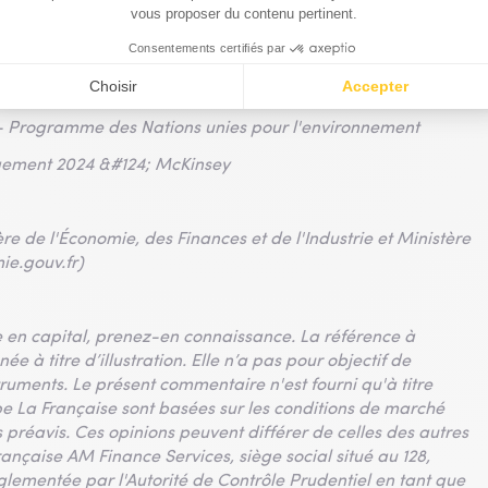
 de financements climatiques - Grantham Research Institute
)
r qu'aucun nouveau charbon ne figure dans les plans
org)
E - Programme des Nations unies pour l'environnement
gement 2024 &#124; McKinsey
ère de l'Économie, des Finances et de l'Industrie et Ministère
ie.gouv.fr)
 en capital, prenez-en connaissance. La référence à
e à titre d’illustration. Elle n’a pas pour objectif de
truments.
Le présent commentaire n'est fourni qu'à titre
pe La Française sont basées sur les conditions de marché
s préavis. Ces opinions peuvent différer de celles des autres
rançaise AM Finance Services, siège social situé au 128,
glementée par l'Autorité de Contrôle Prudentiel en tant que