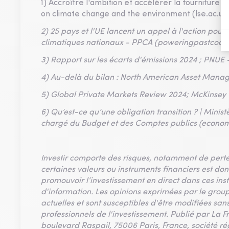
1) Accroître l'ambition et accélérer la fourniture
on climate change and the environment (lse.ac.uk
2) 25 pays et l'UE lancent un appel à l'action pou
climatiques nationaux - PPCA (poweringpastcoal.
3) Rapport sur les écarts d'émissions 2024 ; PNU
4) Au-delà du bilan : North American Asset Mana
5) Global Private Markets Review 2024; McKinsey
6) Qu’est-ce qu’une obligation transition ? | Minist
chargé du Budget et des Comptes publics (econom
Investir comporte des risques, notamment de perte
certaines valeurs ou instruments financiers est donné
promouvoir l’investissement en direct dans ces ins
d'information. Les opinions exprimées par le grou
actuelles et sont susceptibles d'être modifiées san
professionnels de l'investissement. Publié par La F
boulevard Raspail, 75006 Paris, France, société ré