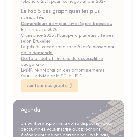
rebond à 2,5% pour les négociations 2027.
Le top 5 des graphiques les plus
consultés
Demandeurs d’emploi : une légère baisse au
1er trimestre 2026
Croissance 2025 : l’Europe à plusieurs vitesses
selon Bruxelles
Le prix du cacao fond face à l’affaiblissement
de la demande
Dette et déficit : 50 ans de déséquilibre
budgétaire
LMNP, réintégration des amortissements,
faut-il privilégier la SCI à l'IS ?
Voir tous nos graphs
Agenda
Un outil pratique mis à votre disposition pour
découvrir et vous inscrire aux prochains
événements de nos partenaires : webinars,