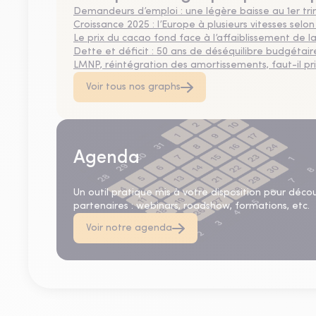
Demandeurs d’emploi : une légère baisse au 1er tr
Croissance 2025 : l’Europe à plusieurs vitesses selon
Le prix du cacao fond face à l’affaiblissement de
Dette et déficit : 50 ans de déséquilibre budgétair
LMNP, réintégration des amortissements, faut-il privi
Voir tous nos graphs
Agenda
Un outil pratique mis à votre disposition pour déco
partenaires : webinars, roadshow, formations, etc.
Voir notre agenda