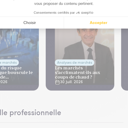
de marchés
Analyses de marchés
 du risque
Les marchés
que bouscule le
s’acclimatent-ils aux
 de
coups de chaud ?
ation
 2026
30 Juill. 2026
lle professionnelle