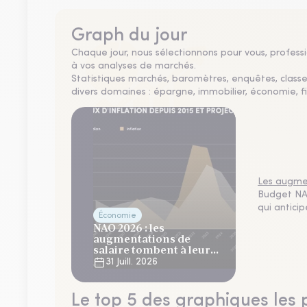
Graph du jour
Chaque jour, nous sélectionnons pour vous, professio
à vos analyses de marchés.
Statistiques marchés, baromètres, enquêtes, clas
divers domaines : épargne, immobilier, économie, fi
Les augmen
Budget NAO
qui antici
Économie
NAO 2026 : les
augmentations de
salaire tombent à leur
plus bas niveau depuis 4
31 Juill. 2026
ans
Le top 5 des graphiques les 