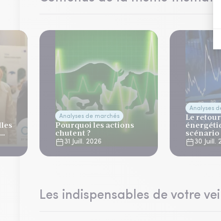
Analyses 
Le retour
Analyses de marchés
lles
Pourquoi les actions
énergéti
chutent ?
scénario
normalis
31 Juill. 2026
30 Juill.
Les indispensables de votre vei