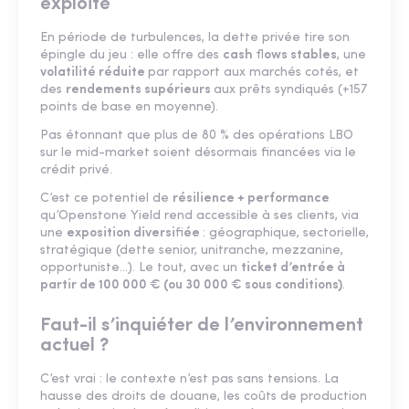
exploité
En période de turbulences, la dette privée tire son
épingle du jeu : elle offre des
cash
fl
ows stables
, une
volatilité réduite
par rapport aux marchés cotés, et
des
rendements supérieurs
aux prêts syndiqués (+157
points de base en moyenne).
Pas étonnant que plus de 80 % des opérations LBO
sur le mid-market soient désormais financées via le
crédit privé.
C’est ce potentiel de
résilience + performance
qu’Openstone Yield rend accessible à ses clients, via
une
exposition diversi
fi
ée
: géographique, sectorielle,
stratégique (dette senior, unitranche, mezzanine,
opportuniste…). Le tout, avec un
ticket d’entrée à
partir de 100 000 € (ou 30 000 € sous conditions)
.
Faut-il s’inquiéter de l’environnement
actuel ?
C’est vrai : le contexte n’est pas sans tensions. La
hausse des droits de douane, les coûts de production