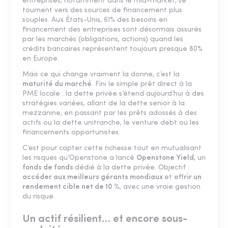
entreprises, notamment dans le mid-market, se
tournent vers des sources de financement plus
souples. Aux États-Unis, 61% des besoins en
financement des entreprises sont désormais assurés
par les marchés (obligations, actions) quand les
crédits bancaires représentent toujours presque 80%
en Europe.
Mais ce qui change vraiment la donne, c’est la
maturité du marché
. Fini le simple prêt direct à la
PME locale : la dette privée s’étend aujourd’hui à des
stratégies variées, allant de la dette senior à la
mezzanine, en passant par les prêts adossés à des
actifs ou la dette unitranche, le venture debt ou les
financements opportunistes.
C’est pour capter cette richesse tout en mutualisant
les risques qu’Openstone a lancé
Openstone Yield
, un
fonds de fonds
dédié à la dette privée. Objectif :
accéder aux meilleurs gérants mondiaux
et
o
ff
rir un
rendement cible net de 10 %
, avec une vraie gestion
du risque.
Un actif résilient… et encore sous-