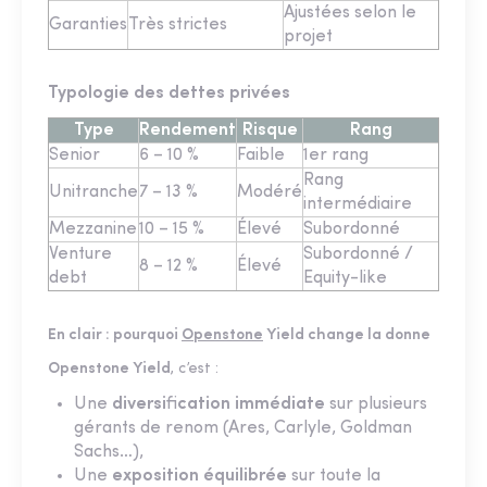
Ajustées selon le
Garanties
Très strictes
projet
Typologie des dettes privées
Type
Rendement
Risque
Rang
Senior
6 – 10 %
Faible
1er rang
Rang
Unitranche
7 – 13 %
Modéré
intermédiaire
Mezzanine
10 – 15 %
Élevé
Subordonné
Venture
Subordonné /
8 – 12 %
Élevé
debt
Equity-like
En clair : pourquoi
Openstone
Yield change la donne
Openstone Yield
, c’est :
Une
diversi
fi
cation immédiate
sur plusieurs
gérants de renom (Ares, Carlyle, Goldman
Sachs…),
Une
exposition équilibrée
sur toute la