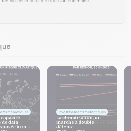
ttentes concernant notre site Club Patrimoine.
que
ments thématiques
Investissements thématiques
 capacité
La climatisation, un
 de data
marché à double
exposée à un
détente