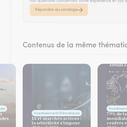
nos questions concernant votre expérience et vos a
Répondre au sondage
Contenus de la même thémati
ues
Investisse
es
79% de la
Investissements thématiques
ndes
IA et marchés actions :
mondiale
la sélectivité s’impose
centers 