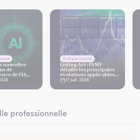
monial
Droit patrimonial
es nouvelles
Listing Act : l'AMF
ns de
détaille les principales
nce de l'IA
évolutions applicables
n vigueur le 2
aux marchés de
 2026
17 Juill. 2026
6
capitaux
lle professionnelle