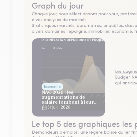
Graph du jour
Chaque jour, nous sélectionnons pour vous, professio
à vos analyses de marchés.
Statistiques marchés, baromètres, enquêtes, clas
divers domaines : épargne, immobilier, économie, fi
Les augmen
Budget NAO
qui antici
Économie
NAO 2026 : les
augmentations de
salaire tombent à leur
plus bas niveau depuis 4
31 Juill. 2026
ans
Le top 5 des graphiques les 
Demandeurs d’emploi : une légère baisse au 1er tr