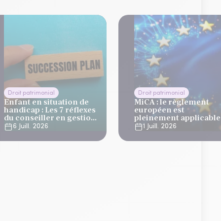
Droit patrimonial
Droit patrimonial
Enfant en situation de
MiCA : le règlement
handicap : Les 7 réflexes
européen est
du conseiller en gestion
pleinement applicable
de patrimoine
quels points de
6 Juill. 2026
1 Juill. 2026
vigilance pour les CGP