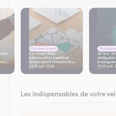
Droit patrimonial
Droit patri
oint
La vente d'un
AI Act : l
patrimoine familial
obligatio
dre
démembré : toutes les
transpare
problématiques civiles,
entrent e
29 Juill. 2026
28 Juill.
fiscales et
août 202
successorales
Les indispensables de votre vei