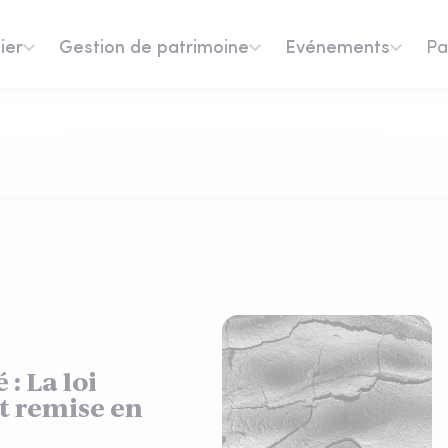
ier
Gestion de patrimoine
Evénements
Pa
 : La loi
t remise en