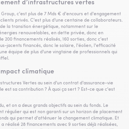
cement d’infrastructures vertes
t Group, c'est plus de 7 Mds € d'encours et d'engagement
e clients privés. C'est plus d'une centaine de collaborateurs.
de la transition énergétique, notamment sur le
 énergies renouvelables, en dette privée, donc en
e 200 financements réalisés, 160 sorties, donc c'est
s-jacents financés, donc le solaire, l'éolien, l'efficacité
 une équipe de plus d'une vingtaine de professionnels qui
ffel.
 impact climatique
astructures Vertes au sein d'un contrat d'assurance-vie
e est sa contribution ? À quoi ça sert ? Est-ce que c'est
u, et on a deux grands objectifs au sein du fonds. Le
t régulier qui est non garanti sur un horizon de placement
n fonds qui permet d'atténuer le changement climatique. Et
a réalisé 28 financements avec 9 sorties déjà réalisées,