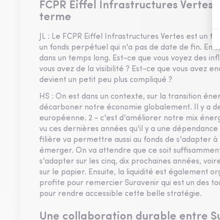
FCPR Eiffel Infrastructures Vertes 
terme
JL : Le FCPR Eiffel Infrastructures Vertes est un f
un fonds perpétuel qui n'a pas de date de fin. En t
dans un temps long. Est-ce que vous voyez des infl
vous avez de la visibilité ? Est-ce que vous avez 
devient un petit peu plus compliqué ?
HS : On est dans un contexte, sur la transition éner
décarboner notre économie globalement. Il y a des
européenne. 2 - c'est d'améliorer notre mix énergé
vu ces dernières années qu'il y a une dépendance a
filière va permettre aussi au fonds de s'adapter à
émerger. On va attendre que ce soit suffisamment 
s'adapter sur les cinq, dix prochaines années, voir
sur le papier. Ensuite, la liquidité est également o
profite pour remercier Suravenir qui est un des to
pour rendre accessible cette belle stratégie.
Une collaboration durable entre Su