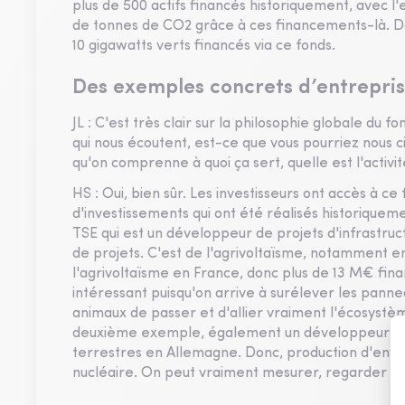
plus de 500 actifs financés historiquement, avec l
de tonnes de CO2 grâce à ces financements-là. Don
10 gigawatts verts financés via ce fonds.
Des exemples concrets d’entrepris
JL : C'est très clair sur la philosophie globale du
qui nous écoutent, est-ce que vous pourriez nous 
qu'on comprenne à quoi ça sert, quelle est l'activit
HS : Oui, bien sûr. Les investisseurs ont accès à ce
d'investissements qui ont été réalisés historiquem
TSE qui est un développeur de projets d'infrastru
de projets. C'est de l'agrivoltaïsme, notamment e
l'agrivoltaïsme en France, donc plus de 13 M€ finan
intéressant puisqu'on arrive à surélever les panne
animaux de passer et d'allier vraiment l'écosystèm
deuxième exemple, également un développeur de pro
terrestres en Allemagne. Donc, production d'enviro
nucléaire. On peut vraiment mesurer, regarder là 