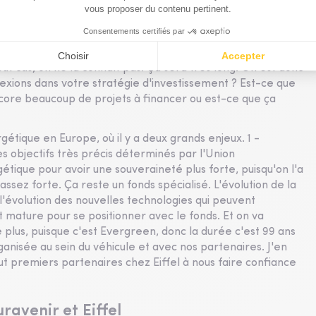
: un fonds evergreen tourné vers le long
onds Evergreen. Pour parler français, c'est-à-dire que c'est
out cas, on ne la connaît pas. Ça sera très long. On est donc
exions dans votre stratégie d'investissement ? Est-ce que
encore beaucoup de projets à financer ou est-ce que ça
gétique en Europe, où il y a deux grands enjeux. 1 -
 objectifs très précis déterminés par l'Union
tique pour avoir une souveraineté plus forte, puisqu'on l'a
ssez forte. Ça reste un fonds spécialisé. L'évolution de la
 l'évolution des nouvelles technologies qui peuvent
mature pour se positionner avec le fonds. Et on va
e plus, puisque c'est Evergreen, donc la durée c'est 99 ans
rganisée au sein du véhicule et avec nos partenaires. J'en
ut premiers partenaires chez Eiffel à nous faire confiance
ravenir et Eiffel