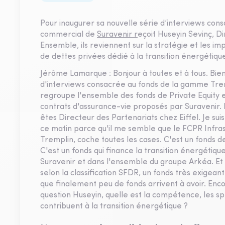
Pour inaugurer sa nouvelle série d’interviews co
commercial de
Suravenir r
eçoit Huseyin Sevinç, D
Ensemble, ils reviennent sur la stratégie et les im
de dettes privées dédié à la transition énergétiqu
Jérôme Lamarque : Bonjour à toutes et à tous. Bie
d'interviews consacrée au fonds de la gamme Tre
regroupe l'ensemble des fonds de Private Equity et
contrats d'assurance-vie proposés par Suravenir. N
êtes Directeur des Partenariats chez Eiffel. Je sui
ce matin parce qu'il me semble que le FCPR Infra
Tremplin, coche toutes les cases. C'est un fonds 
C'est un fonds qui finance la transition énergétique 
Suravenir et dans l'ensemble du groupe Arkéa. Et en
selon la classification SFDR, un fonds très exigeant.
que finalement peu de fonds arrivent à avoir. Encor
question Huseyin, quelle est la compétence, les sp
contribuent à la transition énergétique ?