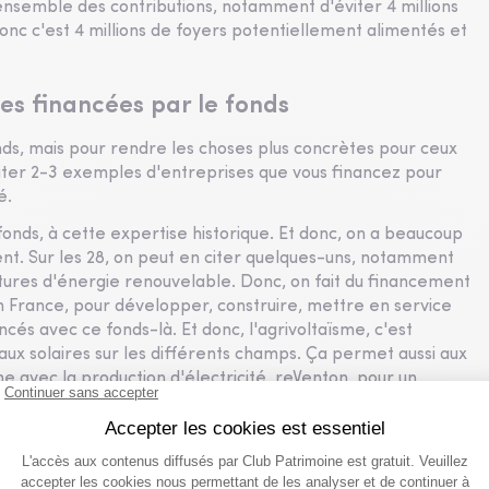
'ensemble des contributions, notamment d'éviter 4 millions
c c'est 4 millions de foyers potentiellement alimentés et
es financées par le fonds
 fonds, mais pour rendre les choses plus concrètes pour ceux
citer 2-3 exemples d'entreprises que vous financez pour
é.
 fonds, à cette expertise historique. Et donc, on a beaucoup
ent. Sur les 28, on peut en citer quelques-uns, notamment
ctures d'énergie renouvelable. Donc, on fait du financement
n France, pour développer, construire, mettre en service
cés avec ce fonds-là. Et donc, l'agrivoltaïsme, c'est
aux solaires sur les différents champs. Ça permet aussi aux
e avec la production d'électricité. reVenton, pour un
jets, là, c'est pour financer 24 actifs solaires et éoliens
n 1 gigawatt, c'est l'équivalent d'une tranche de réacteur
où on investit concrètement avec ce fonds.