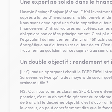
Une expertise solide dans le finan
Huseyin Sevinç : Bonjour Jérôme. Eiffel Investmen
auprès à la fois d'investisseurs institutionnels et d
Nous avons développé une forte expertise autour 
financement d'infrastructures non cotées, sur les
obligations non cotées principalement. C'est plus d
l'équivalent du financement d’environ 4511 actifs sou
énergétique ou d'autres sujets autour de ça. C'est
travaillent au quotidien sur ces sujets-là au sein d'Ei
Un double objectif : rendement et
JL : Quand un épargnant choisit le FCPR Eiffel Infr
Suravenir, est-ce qu'il a des moyens de savoir quell
vraiment utile ?
HS : Oui, nous sommes classifiés SFDR, bien entend
premier, c'est un objectif de générer du rendemen
de 5 ans. Et le deuxième objectif, c'est d'avoir u
là-dessus, on peut concrètement dire que le fonds 