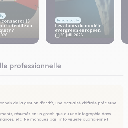
ity
 consacrer 15
Private Equity
portefeuille au
Les atouts du modèle
quity ?
evergreen européen
 2026
20 Juill. 2026
lle professionnelle
nnels de la gestion d'actifs, une actualité chiffrée précieuse
sements, résumés en un graphique ou une infographie dans
nances, etc. Ne manquez pas l'info visuelle quotidienne !