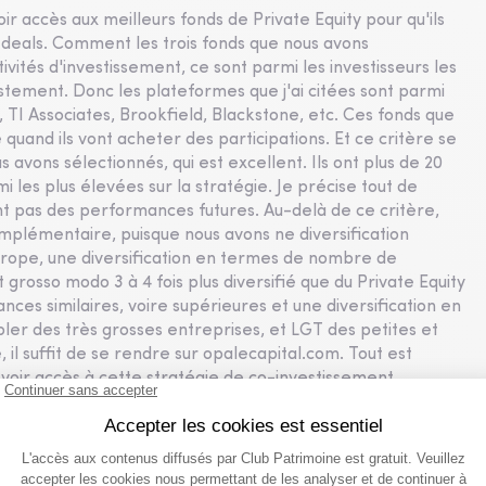
oir accès aux meilleurs fonds de Private Equity pour qu'ils
rs deals. Comment les trois fonds que nous avons
ivités d'investissement, ce sont parmi les investisseurs les
ustement. Donc les plateformes que j'ai citées sont parmi
, TI Associates, Brookfield, Blackstone, etc. Ces fonds que
té quand ils vont acheter des participations. Et ce critère se
 avons sélectionnés, qui est excellent. Ils ont plus de 20
 les plus élevées sur la stratégie. Je précise tout de
pas des performances futures. Au-delà de ce critère,
omplémentaire, puisque nous avons ne diversification
rope, une diversification en termes de nombre de
 grosso modo 3 à 4 fois plus diversifié que du Private Equity
nces similaires, voire supérieures et une diversification en
bler des très grosses entreprises, et LGT des petites et
il suffit de se rendre sur opalecapital.com. Tout est
 voir accès à cette stratégie de co-investissement.
de Growth Buyout, avec moins d’effet de levier »