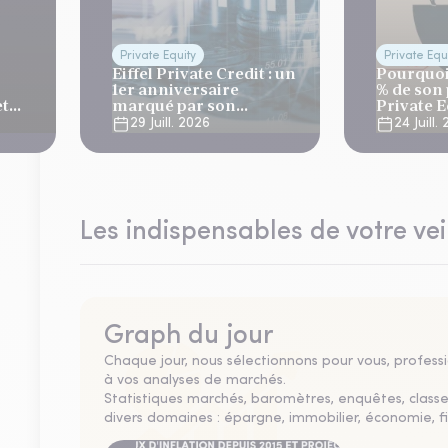
Private Equity
Private Equ
Eiffel Private Credit : un
Pourquoi
1er anniversaire
% de son 
et
marqué par son
Private E
référencement auprès
29 Juill. 2026
24 Juill.
de Generali et AG2R la
Mondiale
Les indispensables de votre vei
Graph du jour
Chaque jour, nous sélectionnons pour vous, professio
à vos analyses de marchés.
Statistiques marchés, baromètres, enquêtes, clas
divers domaines : épargne, immobilier, économie, fi