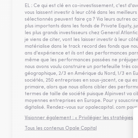
EL : Ce qui est clé en co-investissement, c'est d'av
vous laissent investir à leur côté dans les meilleu
sélectionnés peuvent faire ça ? Via leurs autres act
plus importants dans les fonds de Private Equity, j
les plus grands investisseurs chez General Atlantic
je viens de citer, vont les laisser investir à leur cô
matérialise dans le track record des fonds que nous
ans d'expérience et ils ont des performances parmi
même que les performances passées ne préjugent 
nous avons voulu construire un portefeuille très c
géographique, 2/3 en Amérique du Nord, 1/3 en Eu
sociétés, 250 entreprises en sous-jacent, ce qui est
primaire, alors que nous allons cibler des performa
termes de taille de société puisque Alpinvest va ci
moyennes entreprises en Europe. Pour y souscrire, 
digitalisé. Rendez-vous sur opalecapital. com pour
Visionner également : « Privilégier les stratégies 
Tous les contenus Opale Capital