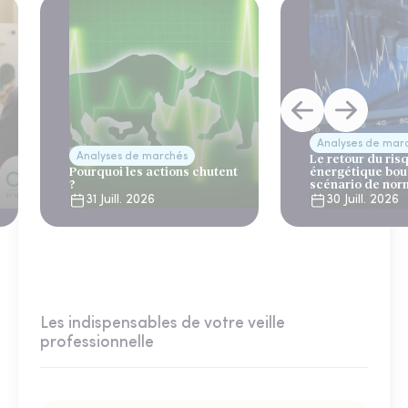
Analyses de mar
Analyses de marchés
Le retour du ris
Pourquoi les actions chutent
énergétique bou
?
scénario de nor
31 Juill. 2026
30 Juill. 2026
Les indispensables de votre veille
professionnelle