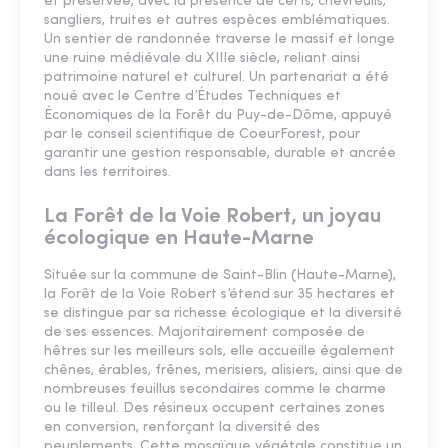
et préservée, avec la présence de cerfs, chevreuils,
sangliers, truites et autres espèces emblématiques.
Un sentier de randonnée traverse le massif et longe
une ruine médiévale du XIIIe siècle, reliant ainsi
patrimoine naturel et culturel. Un partenariat a été
noué avec le Centre d’Études Techniques et
Économiques de la Forêt du Puy-de-Dôme, appuyé
par le conseil scientifique de CoeurForest, pour
garantir une gestion responsable, durable et ancrée
dans les territoires.
La Forêt de la Voie Robert, un joyau
écologique en Haute-Marne
Située sur la commune de Saint-Blin (Haute-Marne),
la Forêt de la Voie Robert s’étend sur 35 hectares et
se distingue par sa richesse écologique et la diversité
de ses essences. Majoritairement composée de
hêtres sur les meilleurs sols, elle accueille également
chênes, érables, frênes, merisiers, alisiers, ainsi que de
nombreuses feuillus secondaires comme le charme
ou le tilleul. Des résineux occupent certaines zones
en conversion, renforçant la diversité des
peuplements. Cette mosaïque végétale constitue un