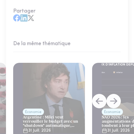
Partager
De la même thématique
Économie
Économie
Argentine : Milei veut
NAO 2026 : les
verrouiller le budget avec un
augmentations d
"shutdown" automatique,
tombent à leur p
sous le regard bienveillant
niveau depuis 4 
31 Juill. 2026
31 Juill. 2026
du FMI