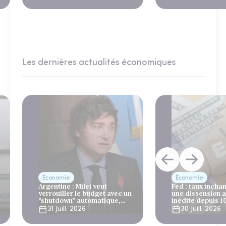
Les dernières actualités économiques
Économie
Économie
Argentine : Milei veut
Fed : taux incha
verrouiller le budget avec un
une dissension 
"shutdown" automatique,
inédite depuis 1
sous le regard bienveillant
31 Juill. 2026
30 Juill. 2026
du FMI