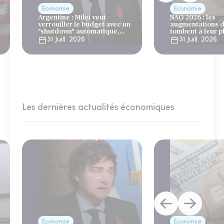
Économie
Économie
Argentine : Milei veut
NAO 2026 : les
verrouiller le budget avec un
augmentations d
"shutdown" automatique,
tombent à leur p
sous le regard bienveillant
niveau depuis 4 
31 Juill. 2026
31 Juill. 2026
du FMI
Les dernières actualités économiques
Économie
Économie