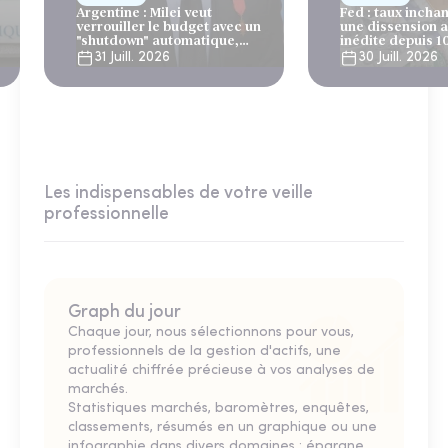
Argentine : Milei veut
Fed : taux incha
verrouiller le budget avec un
une dissension 
"shutdown" automatique,
inédite depuis 1
sous le regard bienveillant
31 Juill. 2026
30 Juill. 2026
du FMI
Les indispensables de votre veille
professionnelle
Graph du jour
Chaque jour, nous sélectionnons pour vous,
professionnels de la gestion d'actifs, une
actualité chiffrée précieuse à vos analyses de
marchés.
Statistiques marchés, baromètres, enquêtes,
classements, résumés en un graphique ou une
infographie dans divers domaines : épargne,