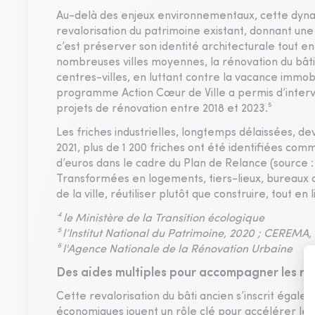
Au-delà des enjeux environnementaux, cette dyn
revalorisation du patrimoine existant, donnant une 
c’est préserver son identité architecturale tout 
nombreuses villes moyennes, la rénovation du bâti 
centres-villes, en luttant contre la vacance immobi
programme Action Cœur de Ville a permis d’inter
projets de rénovation entre 2018 et 2023.⁵
Les friches industrielles, longtemps délaissées, de
2021, plus de 1 200 friches ont été identifiées com
d’euros dans le cadre du Plan de Relance (source 
Transformées en logements, tiers-lieux, bureaux o
de la ville, réutiliser plutôt que construire, tout en li
⁴ le Ministère de la Transition écologique
⁵ l’Institut National du Patrimoine, 2020 ; CEREMA,
⁶ l'Agence Nationale de la Rénovation Urbaine
Des aides multiples pour accompagner les ré
Cette revalorisation du bâti ancien s’inscrit égale
économiques jouent un rôle clé pour accélérer le pa