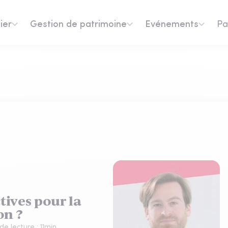
ier
Gestion de patrimoine
Evénements
Pa
tives pour la
on ?
de lecture :
11
min