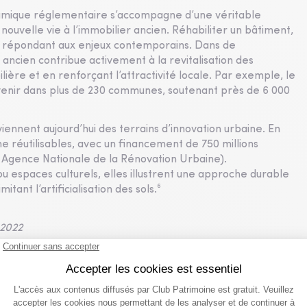
amique réglementaire s’accompagne d’une véritable
nouvelle vie à l’immobilier ancien. Réhabiliter un bâtiment,
en répondant aux enjeux contemporains. Dans de
ancien contribue activement à la revitalisation des
lière et en renforçant l’attractivité locale. Par exemple, le
venir dans plus de 230 communes, soutenant près de 6 000
viennent aujourd’hui des terrains d’innovation urbaine. En
me réutilisables, avec un financement de 750 millions
: Agence Nationale de la Rénovation Urbaine).
u espaces culturels, elles illustrent une approche durable
mitant l’artificialisation des sols.⁶
 2022
novations énergétiques
ment dans un cadre incitatif, où les leviers réglementaires et
ssage à l’action. Pour favoriser la transition énergétique,