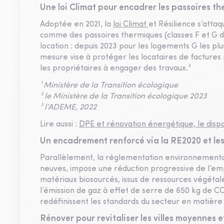
Une loi Climat pour encadrer les passoires t
Adoptée en 2021, la
loi Climat
et Résilience s’atta
comme des passoires thermiques (classes F et G d
location : depuis 2023 pour les logements G les plus
mesure vise à protéger les locataires de factures 
les propriétaires à engager des travaux.³
¹ Ministère de la Transition écologique
² le Ministère de la Transition écologique 2023
³ l’ADEME, 2022
Lire aussi :
DPE et rénovation énergétique, le disp
Un encadrement renforcé via la RE2020 et le
Parallèlement, la réglementation environnemental
neuves, impose une réduction progressive de l’e
matériaux biosourcés, issus de ressources végétale
l’émission de gaz à effet de serre de 650 kg de C
redéfinissent les standards du secteur en matière
Rénover pour revitaliser les villes moyennes et