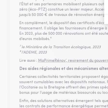
l’État et ses partenaires mobilisent plusieurs outil
zéro (éco-PTZ) constitue un levier majeur. Accessi
jusqu’à 50 000 € de travaux de rénovation énergét
En complément, le dispositif des certificats d’éco
financement. Il oblige les fournisseurs d’énergie 
En 2023, plus de 500 000 rénovations ont été sout
d’euros mobilisés.⁸
⁷ le Ministère de la Transition écologique, 2023
⁸ l’ADEME, 2023
Lire aussi :
MaPrimeRénov’, revirement du gouverne
Des aides régionales et des mécanismes alter
Certaines collectivités territoriales proposent ég
souvent cumulables avec les dispositifs nationaux
l’Occitanie ou la Bretagne offrent des primes sp
bonus pour l’usage de matériaux biosourcés ou loc
Enfin, des solutions alternatives émergent tels qu
les contrats de performance énergétique permetten