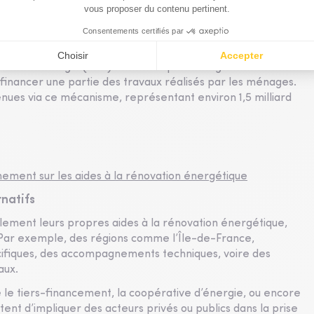
s financiers et réglementaires. Parmi eux, l’éco-prêt à taux
ble sans condition de ressources, il permet de financer
ique, remboursables sur 20 ans sans intérêts.⁷
nomies d’énergie (CEE) reste une pierre angulaire du
à financer une partie des travaux réalisés par les ménages.
enues via ce mécanisme, représentant environ 1,5 milliard
ment sur les aides à la rénovation énergétique
natifs
alement leurs propres aides à la rénovation énergétique,
. Par exemple, des régions comme l’Île-de-France,
écifiques, des accompagnements techniques, voire des
aux.
e le tiers-financement, la coopérative d’énergie, ou encore
t d’impliquer des acteurs privés ou publics dans la prise