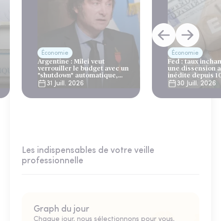
Économie
Économie
Argentine : Milei veut
Fed : taux incha
verrouiller le budget avec un
une dissension 
"shutdown" automatique,
inédite depuis 1
sous le regard bienveillant
31 Juill. 2026
30 Juill. 2026
du FMI
Les indispensables de votre veille
professionnelle
Graph du jour
Chaque jour, nous sélectionnons pour vous,