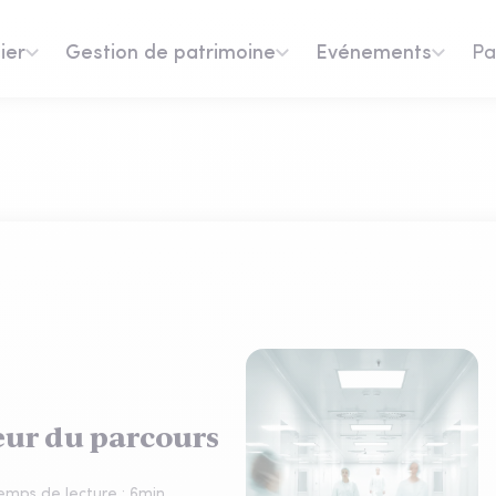
ier
Gestion de patrimoine
Evénements
Pa
œur du parcours
emps de lecture :
6
min