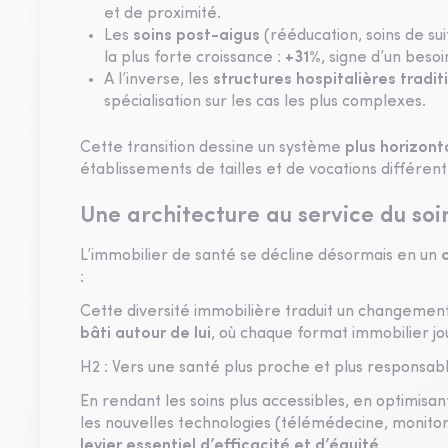
et de proximité.
Les
soins post-aigus
(rééducation, soins de s
la plus forte croissance :
+31%
, signe d’un beso
A l’inverse, les
structures hospitalières tradit
spécialisation sur les cas les plus complexes.
Cette transition dessine un système
plus horizont
établissements de tailles et de vocations différent
Une architecture au service du soi
L’immobilier de santé se décline désormais en un
:
Cette diversité immobilière traduit un changemen
bâti autour de lui
, où chaque format immobilier jou
H2 : Vers une santé plus proche et plus responsab
En rendant les soins plus accessibles, en optimisan
les nouvelles technologies (télémédecine, monitor
levier essentiel d’efficacité et d’équité
.