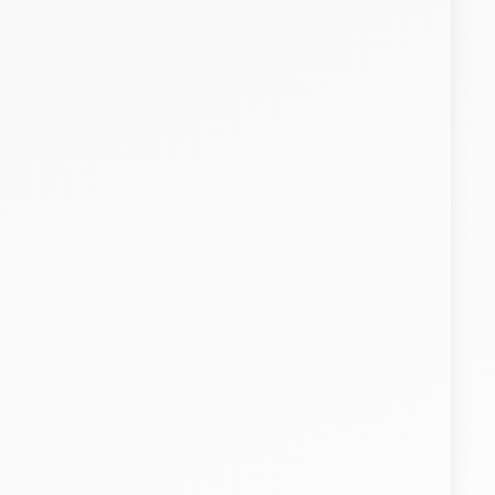
Le talon
Retour du
d’Achille de l’IA
climat : rebon
: une équation
tactique ou
financière qui
nouveau cycle 
28 Juill. 2026
27 Juill. 2026
se dégrade