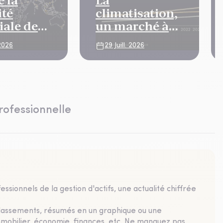
 la
La
ité
climatisation,
ale de
un marché à
enters
double détente
 2026
29 Juill. 2026
ée à un
e
tique aigu
rofessionnelle
ssionnels de la gestion d'actifs, une actualité chiffrée
classements, résumés en un graphique ou une
mmobilier, économie, finances, etc. Ne manquez pas