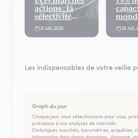
IA et marchés
79% de
actions : la
capac
sélectivité
mondi
s’impose
data c
31 Juill. 2026
30 Juill.
expos
risqu
clima
Les indispensables de votre veille p
Graph du jour
Chaque jour, nous sélectionnons pour vous, profe
précieuse à vos analyses de marchés.
Statistiques marchés, baromètres, enquêtes, 
infographie dans divers domaines : épargne, i