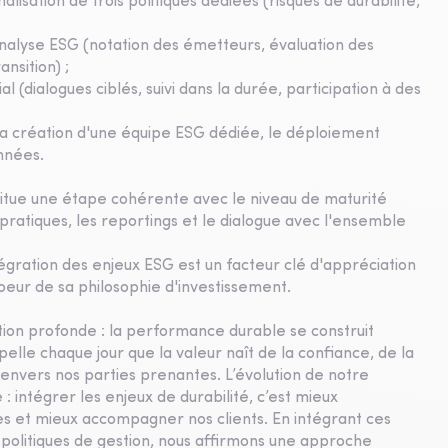
lisation de trois politiques dédiées (risques de durabilité,
alyse ESG (notation des émetteurs, évaluation des
nsition) ;
dialogues ciblés, suivi dans la durée, participation à des
a création d'une équipe ESG dédiée, le déploiement
onnées.
titue une étape cohérente avec le niveau de maturité
 pratiques, les reportings et le dialogue avec l'ensemble
égration des enjeux ESG est un facteur clé d'appréciation
oeur de sa philosophie d'investissement.
tion profonde : la performance durable se construit
lle chaque jour que la valeur naît de la confiance, de la
s envers nos parties prenantes. L’évolution de notre
 intégrer les enjeux de durabilité, c’est mieux
es et mieux accompagner nos clients. En intégrant ces
politiques de gestion, nous affirmons une approche