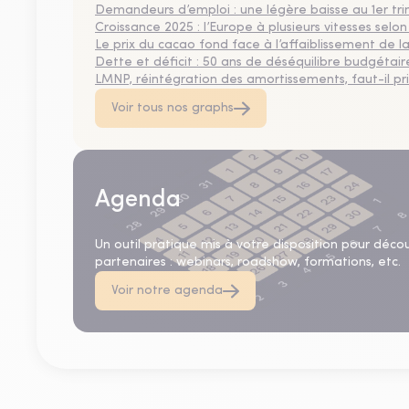
Demandeurs d’emploi : une légère baisse au 1er tr
Croissance 2025 : l’Europe à plusieurs vitesses selon
Le prix du cacao fond face à l’affaiblissement de
Dette et déficit : 50 ans de déséquilibre budgétair
LMNP, réintégration des amortissements, faut-il privi
Voir tous nos graphs
Agenda
Un outil pratique mis à votre disposition pour déco
partenaires : webinars, roadshow, formations, etc.
Voir notre agenda