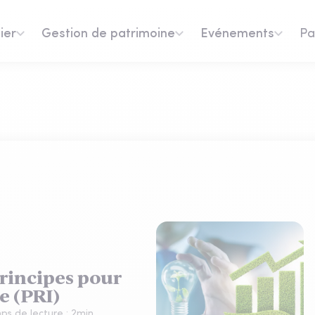
ier
Gestion de patrimoine
Evénements
Pa
rincipes pour
e (PRI)
ps de lecture :
2
min