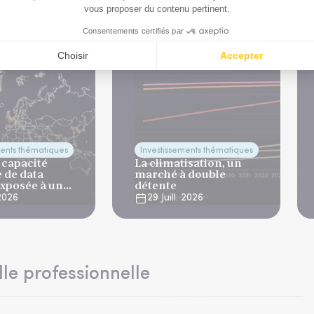
ments thématiques
Investissements thématiques
 capacité
La climatisation, un
 de data
marché à double
exposée à un
détente
imatique aigu
 2026
29 Juill. 2026
lle professionnelle