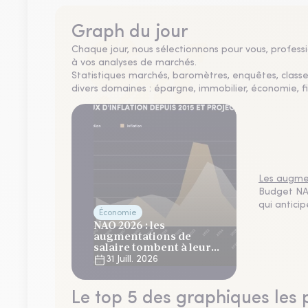
Graph du jour
Chaque jour, nous sélectionnons pour vous, professio
à vos analyses de marchés.
Statistiques marchés, baromètres, enquêtes, clas
divers domaines : épargne, immobilier, économie, fi
Les augmen
Budget NAO
qui antici
Économie
NAO 2026 : les
augmentations de
salaire tombent à leur
plus bas niveau depuis 4
31 Juill. 2026
ans
Le top 5 des graphiques les 