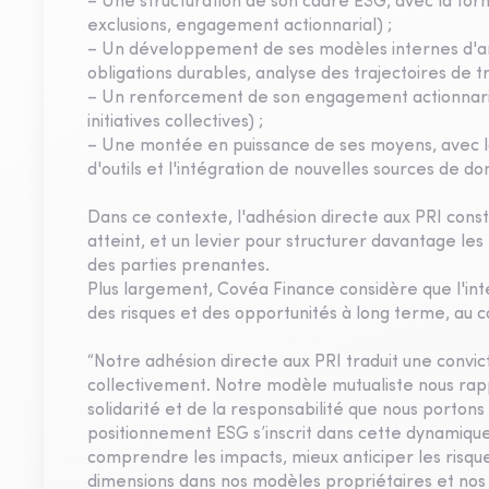
– Une structuration de son cadre ESG, avec la forma
exclusions, engagement actionnarial) ;
– Un développement de ses modèles internes d'an
obligations durables, analyse des trajectoires de tra
– Un renforcement de son engagement actionnarial (
initiatives collectives) ;
– Une montée en puissance de ses moyens, avec l
d'outils et l'intégration de nouvelles sources de d
Dans ce contexte, l'adhésion directe aux PRI cons
atteint, et un levier pour structurer davantage les
des parties prenantes.
Plus largement, Covéa Finance considère que l'int
des risques et des opportunités à long terme, au c
“Notre adhésion directe aux PRI traduit une convic
collectivement. Notre modèle mutualiste nous rappe
solidarité et de la responsabilité que nous porton
positionnement ESG s’inscrit dans cette dynamique :
comprendre les impacts, mieux anticiper les risqu
dimensions dans nos modèles propriétaires et nos 