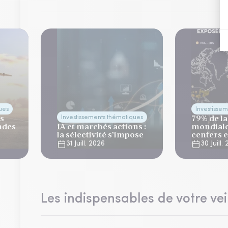
ues
Investisse
es
79% de la
Investissements thématiques
ndes
IA et marchés actions :
mondiale
la sélectivité s’impose
centers 
risque cl
31 Juill. 2026
30 Juill.
Les indispensables de votre vei