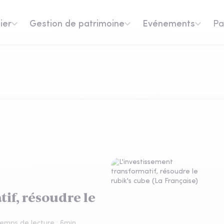
ier
Gestion de patrimoine
Evénements
Pa
if, résoudre le
emps de lecture :
6
min