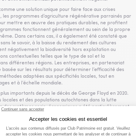
comme une solution unique pour faire face aux crises
t, les programmes d’agriculture régénérative parrainés par
pour mettre en œuvre des pratiques durables, ne profitent
rogrammes fonctionnent généralement au sein de la propre
même. Dans certains cas, il a également été constaté que
 sans le savoir, à la baisse du rendement des cultures
nt négativement la biodiversité hors exploitation ou
ons contextuelles telles que le type de sol et la
ans différentes régions. Les entreprises, en partenariat
 basée sur les résultats pour déterminer l’efficacité des
méthodes adaptées aux spécificités locales, tout en
ges et à l’échelle mondiale.
 en plus importants depuis le décès de George Floyd en 2020.
 locales et des populations autochtones dans la lutte
ion des systèmes socio-économiques a été particulièrement
pulations autochtones pour faire face aux crises
s propres besoins et priorités – résolvant ainsi les faces du
place de chercher une solution universelle. Les populations
tude et en tirer profit. Grâce à elles, la société peut