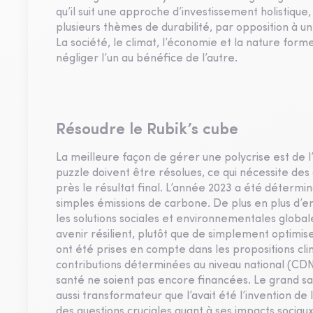
qu’il suit une approche d’investissement holistiq
plusieurs thèmes de durabilité, par opposition à 
La société, le climat, l’économie et la nature fo
négliger l’un au bénéfice de l’autre.
Résoudre le Rubik’s cube
La meilleure façon de gérer une polycrise est de 
puzzle doivent être résolues, ce qui nécessite des
près le résultat final. L’année 2023 a été détermi
simples émissions de carbone. De plus en plus d’en
les solutions sociales et environnementales global
avenir résilient, plutôt que de simplement optimis
ont été prises en compte dans les propositions cl
contributions déterminées au niveau national (CDN)
santé ne soient pas encore financées. Le grand saut
aussi transformateur que l’avait été l’invention de
des questions cruciales quant à ses impacts socia