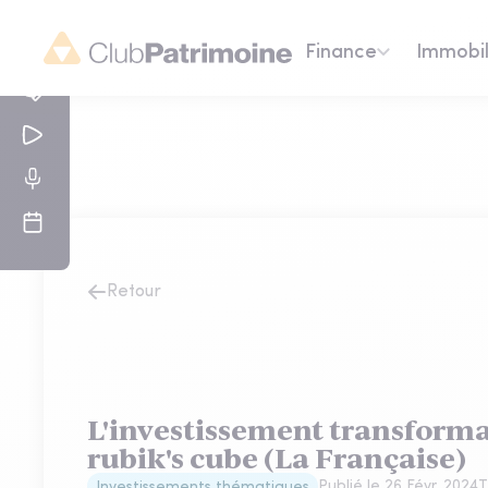
Finance
Immobil
Retour
L'investissement transformat
rubik's cube (La Française)
Publié le
26 Févr. 2024
T
Investissements thématiques