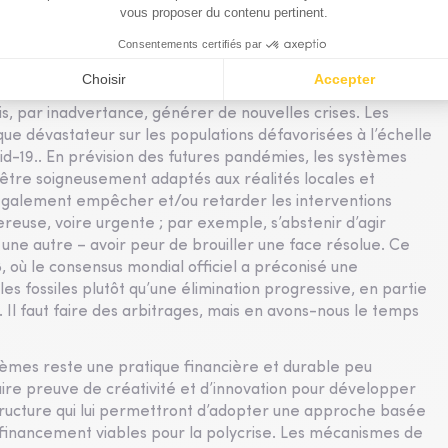
ncertain.
ageable de donner systématiquement la priorité à une crise
ités sont universelles. Les décideurs politiques du Nord
lles du Sud, ce qui influe sur la manière dont les réponses
s, par inadvertance, générer de nouvelles crises. Les
e dévastateur sur les populations défavorisées à l’échelle
d-19.. En prévision des futures pandémies, les systèmes
t être soigneusement adaptés aux réalités locales et
 également empêcher et/ou retarder les interventions
reuse, voire urgente ; par exemple, s’abstenir d’agir
ne autre – avoir peur de brouiller une face résolue. Ce
, où le consensus mondial officiel a préconisé une
s fossiles plutôt qu’une élimination progressive, en partie
 Il faut faire des arbitrages, mais en avons-nous le temps
stèmes reste une pratique financière et durable peu
aire preuve de créativité et d’innovation pour développer
structure qui lui permettront d’adopter une approche basée
 financement viables pour la polycrise. Les mécanismes de