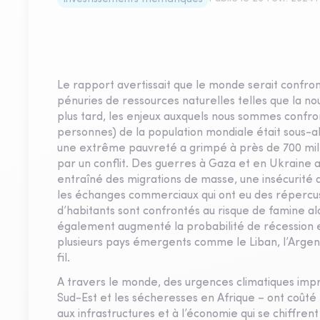
Le rapport avertissait que le monde serait confro
pénuries de ressources naturelles telles que la nou
plus tard, les enjeux auxquels nous sommes confron
personnes) de la population mondiale était sous-
une extrême pauvreté a grimpé à près de 700 mill
par un conflit. Des guerres à Gaza et en Ukraine au
entraîné des migrations de masse, une insécurité 
les échanges commerciaux qui ont eu des répercussi
d’habitants sont confrontés au risque de famine alo
également augmenté la probabilité de récession e
plusieurs pays émergents comme le Liban, l’Argenti
fil.
A travers le monde, des urgences climatiques impr
Sud-Est et les sécheresses en Afrique – ont coûté
aux infrastructures et à l’économie qui se chiffren