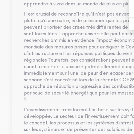
apprendre à vivre dans un monde de plus en plus i
Il est crucial de reconnaître qu’il n’est pas envis
plutôt qu’à une autre, ni de présumer que les prior
peuvent prioriser des crises très différentes de ce
sont formulées. L’approche universelle peut parfoi
recherches ont mis en évidence l’impact économiqu
mondiale des mesures prises pour endiguer la Covi
d’infrastructure et les réponses politiques doiven
régionales Toutefois, ces considérations peuvent
quant à une « crise unique » potentiellement dange
immédiatement sur l’une, de peur d’en exacerber u
scénario s’est concrétisé lors de la récente COP28
approche de réduction progressive des combustible
par souci de sécurité énergétique pour les masses.
?!
L’investissement transformatif ou basé sur les sy
développée. Le secteur de l’investissement doit f
le concept, les processus et les systèmes d’infra
sur les systèmes et de présenter des solutions de