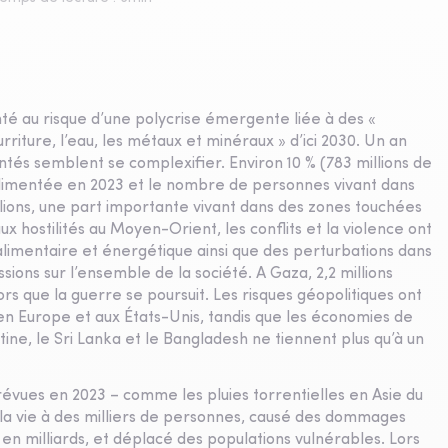
nté au risque d’une polycrise émergente liée à des «
rriture, l’eau, les métaux et minéraux » d’ici 2030. Un an
tés semblent se complexifier. Environ 10 % (783 millions de
alimentée en 2023 et le nombre de personnes vivant dans
ions, une part importante vivant dans des zones touchées
x hostilités au Moyen-Orient, les conflits et la violence ont
alimentaire et énergétique ainsi que des perturbations dans
ons sur l’ensemble de la société. A Gaza, 2,2 millions
rs que la guerre se poursuit. Les risques géopolitiques ont
n Europe et aux États-Unis, tandis que les économies de
ne, le Sri Lanka et le Bangladesh ne tiennent plus qu’à un
évues en 2023 – comme les pluies torrentielles en Asie du
 la vie à des milliers de personnes, causé des dommages
t en milliards, et déplacé des populations vulnérables. Lors