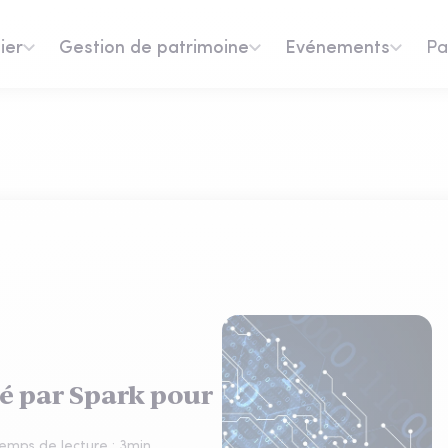
ier
Gestion de patrimoine
Evénements
Pa
é par Spark pour
emps de lecture :
3
min