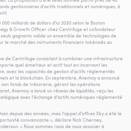
ues. La proposition a été sélectionnée parmi près de 40
nds gestionnaires d'actifs traditionnels et numériques, à
tif.
000 milliards de dollars d'ici 2030 selon le Boston
rategy & Growth Officer chez Centrifuge et cofondateur
 seuls gagnants valide un ensemble de technologies de
r le marché des instruments financiers tokénisés au
ive de Centrifuge consistant à combiner une infrastructure
porte quel émetteur et actif tout en incarnant les
e, avec les capacités de gestion d'actifs réglementés
ionnels et la blockchain. En septembre, Anemoy a annoncé
 son fonds de trésorerie, gérant les opérations
riat, Anemoy a lancé un réseau de liquidités, reçu les
tratégique avec l'échange d'actifs numériques réglementé
ain depuis des années, mais l'appel d'offres Sky a été le
portunité convaincante », déclare Nick Cherney,
enderson. « Nous sommes ravis de nous associer à