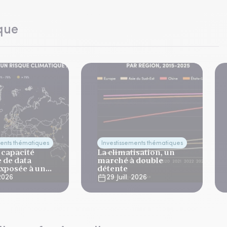
que
ments thématiques
Investissements thématiques
 capacité
La climatisation, un
 de data
marché à double
exposée à un
détente
imatique aigu
 2026
29 Juill. 2026