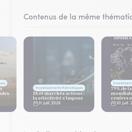
Contenus de la même thémati
ues
Investisse
es
79% de la
Investissements thématiques
ndes
IA et marchés actions :
mondiale
la sélectivité s’impose
centers 
risque cl
31 Juill. 2026
30 Juill.