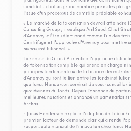
plus rigoureux dans le domaine des actifs numériq
candidats, dont un grand nombre parmi les plus gra
l'issue d'un processus de contrôle préalable exhaus
« Le marché de la tokenisation devrait atteindre 16 
Consulting Group , » explique Anil Sood, Chief St
d'Anemoy. « Être sélectionné comme l'un des trois
Centrifuge et l'approche d'Anemoy pour mettre su
niveau institutionnel. »
La remise du Grand Prix valide l'approche distinct
de tokenisation complète qui prend en charge n'im
principes fondamentaux de la finance décentralisé
d'Anemoy qui font le lien entre les fonds institut
que Janus Henderson servirait de sous-conseiller à
quotidiennes du fonds. Depuis l'annonce du partena
meilleures notations et annoncé un partenariat s
Archax.
« Janus Henderson explore l'adoption de la blockch
premier facteur de demande clair qui a rendu l'op
responsable mondial de l'innovation chez Janus H