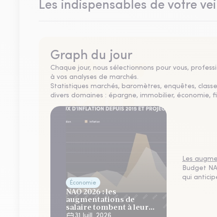
Les indispensables de votre vei
Graph du jour
Chaque jour, nous sélectionnons pour vous, professio
à vos analyses de marchés.
Statistiques marchés, baromètres, enquêtes, clas
divers domaines : épargne, immobilier, économie, fi
Les augmen
Budget NAO
qui antici
Économie
NAO 2026 : les
augmentations de
salaire tombent à leur
plus bas niveau depuis 4
31 Juill. 2026