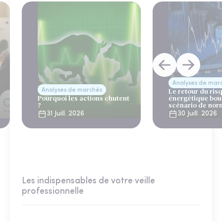
Analyses de mar
Analyses de marchés
Le retour du ris
Pourquoi les actions chutent
énergétique bou
?
scénario de nor
31 Juill. 2026
30 Juill. 2026
Les indispensables de votre veille
professionnelle