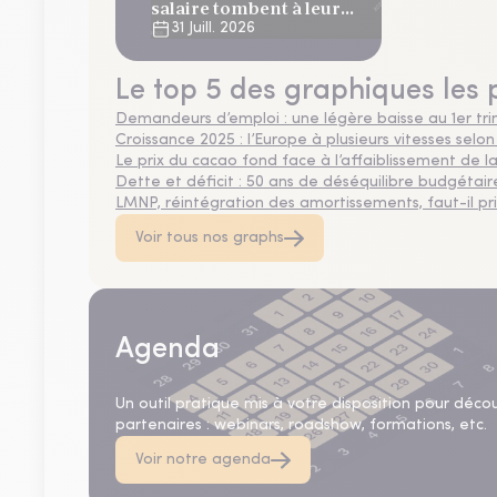
salaire tombent à leur
plus bas niveau depuis 4
31 Juill. 2026
ans
Le top 5 des graphiques les 
Demandeurs d’emploi : une légère baisse au 1er tr
Croissance 2025 : l’Europe à plusieurs vitesses selon
Le prix du cacao fond face à l’affaiblissement de
Dette et déficit : 50 ans de déséquilibre budgétair
LMNP, réintégration des amortissements, faut-il privi
Voir tous nos graphs
Agenda
Un outil pratique mis à votre disposition pour déco
partenaires : webinars, roadshow, formations, etc.
Voir notre agenda