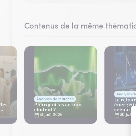
Contenus de la même thémati
Analyses 
Le retour
Analyses de marchés
lles
Pourquoi les actions
énergéti
chutent ?
scénario
normalis
31 Juill. 2026
30 Juill.