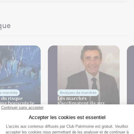
que
de marchés
Analyses de marchés
 du risque
Les marchés
que bouscule le
s’acclimatent-ils aux
 de
coups de chaud ?
ation
 2026
30 Juill. 2026