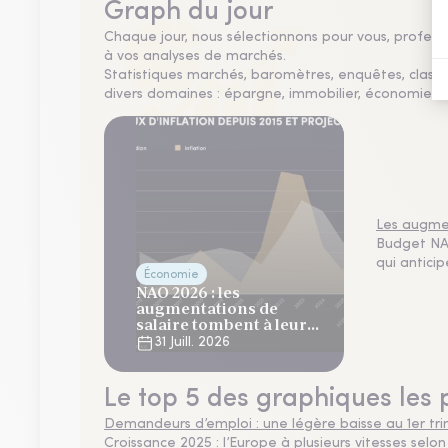
Graph du jour
Chaque jour, nous sélectionnons pour vous, professio
à vos analyses de marchés.
Statistiques marchés, baromètres, enquêtes, clas
divers domaines : épargne, immobilier, économie, fi
Les augmen
Budget NAO
qui antici
Économie
NAO 2026 : les
augmentations de
salaire tombent à leur
plus bas niveau depuis 4
31 Juill. 2026
ans
Le top 5 des graphiques les 
Demandeurs d’emploi : une légère baisse au 1er tr
Croissance 2025 : l’Europe à plusieurs vitesses selon