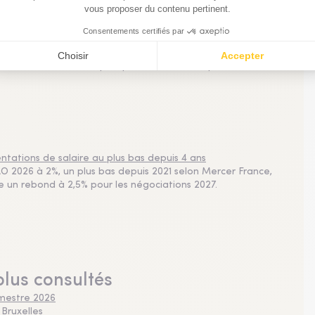
nnels de la gestion d'actifs, une actualité chiffrée précieuse
sements, résumés en un graphique ou une infographie dans
nances, etc. Ne manquez pas l'info visuelle quotidienne !
tations de salaire au plus bas depuis 4 ans
 2026 à 2%, un plus bas depuis 2021 selon Mercer France,
pe un rebond à 2,5% pour les négociations 2027.
plus consultés
imestre 2026
 Bruxelles