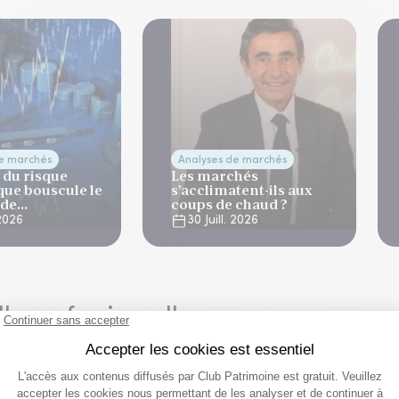
de marchés
Analyses de marchés
 du risque
Les marchés
que bouscule le
s’acclimatent-ils aux
 de
coups de chaud ?
ation
 2026
30 Juill. 2026
lle professionnelle