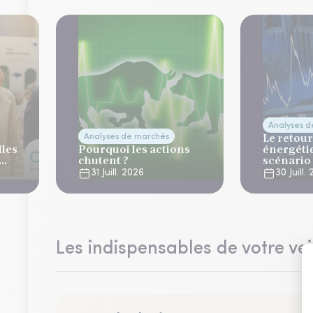
Analyses 
Le retour
Analyses de marchés
lles
Pourquoi les actions
énergéti
chutent ?
scénario
normalis
31 Juill. 2026
30 Juill.
Les indispensables de votre vei