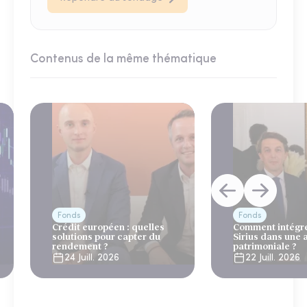
Contenus de la même thématique
Fonds
Fonds
Crédit européen : quelles
Comment intégre
solutions pour capter du
Sirius dans une 
rendement ?
patrimoniale ?
24 Juill. 2026
22 Juill. 2026