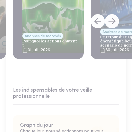
Analyses de mar
Analyses de marchés
Le retour du ris
Pourquoi les actions chutent
énergétique bou
?
scénario de nor
31 Juill. 2026
30 Juill. 2026
Les indispensables de votre veille
professionnelle
Graph du jour
Chaque jour, nous sélectionnons pour vous,