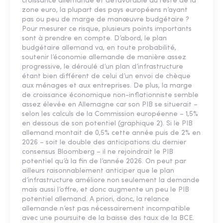
croissance allemande et défavorable au reste de la
zone euro, la plupart des pays européens n’ayant
pas ou peu de marge de manœuvre budgétaire ?
Pour mesurer ce risque, plusieurs points importants
sont à prendre en compte. D’abord, le plan
budgétaire allemand va, en toute probabilité,
soutenir l’économie allemande de manière assez
progressive, le déroulé d’un plan d’infrastructure
étant bien différent de celui d’un envoi de chèque
aux ménages et aux entreprises. De plus, la marge
de croissance économique non-inflationniste semble
assez élevée en Allemagne car son PIB se situerait –
selon les calculs de la Commission européenne – 1,5%
en dessous de son potentiel (graphique 2). Si le PIB
allemand montait de 0,5% cette année puis de 2% en
2026 – soit le double des anticipations du dernier
consensus Bloomberg – il ne rejoindrait le PIB
potentiel qu’à la fin de l’année 2026. On peut par
ailleurs raisonnablement anticiper que le plan
d’infrastructure améliore non seulement la demande
mais aussi l’offre, et donc augmente un peu le PIB
potentiel allemand. A priori, donc, la relance
allemande n’est pas nécessairement incompatible
avec une poursuite de la baisse des taux de la BCE.