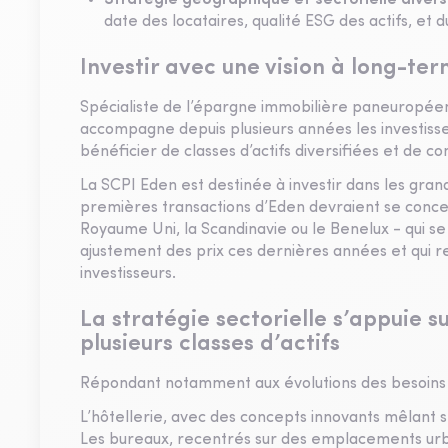
Stratégie géographique et sectorielle divers
date des locataires, qualité ESG des actifs, et 
Investir avec une vision à long-te
Spécialiste de l’épargne immobilière paneuropéen
accompagne depuis plusieurs années les investisse
bénéficier de classes d’actifs diversifiées et de con
La SCPI Eden est destinée à investir dans les gr
premières transactions d’Eden devraient se concen
Royaume Uni, la Scandinavie ou le Benelux - qui se 
ajustement des prix ces dernières années et qui r
investisseurs.
La stratégie sectorielle s’appuie s
plusieurs classes d’actifs
Répondant notamment aux évolutions des besoins 
L’hôtellerie, avec des concepts innovants mêlan
Les bureaux, recentrés sur des emplacements urb