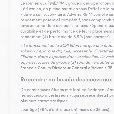
Le soutien aux PME/PMI, grâce à des opérations 
L’éducation, en pleine mutation sous l’effet de la p
Fidèle à son savoir-faire, Advenis REIM compte ain
rendement potentiel compétitif, sans compromis sur 
environnementale des actifs, et ainsi répondre a
durabilité et de performance de leurs placements. L
rendement (4) brut cible de 6,5 % (non garantis).
«
Le lancement de la SCPI Eden marque une étape c
solution d’épargne digitale, accessible, diversifiée
l’Europe. Notre expertise dans la sélection, l’inves
équipes locales du groupe (2) sont de véritables a
François Chaury Directeur Général d’Advenis RE
Répondre au besoin des nouveaux
De nombreuses études mettent en évidence l’éme
les nouveaux investisseurs », qui représenterait pr
plusieurs caractéristiques :
Leur âge (56 % d’entre eux ont moins de 35 ans) ;