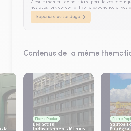
C'est le moment de nous faire part de vos remarqu
nos questions concernant votre expérience et vos a
Répondre au sondage
Contenus de la même thémati
Pierre Papier
Pierre Pap
Les actifs
Santos T
n de
indirectement détenus
l’intégral