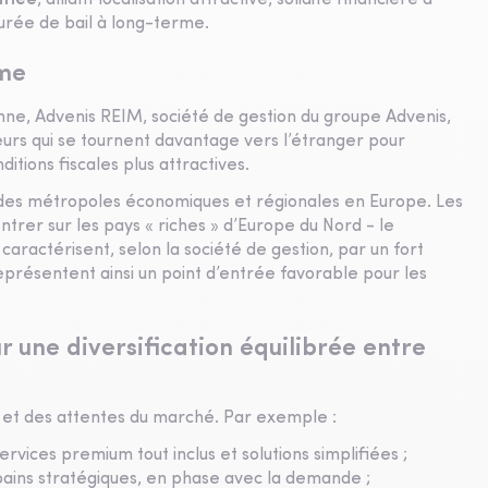
ifiée
, alliant localisation attractive, solidité financière à
durée de bail à long-terme.
rme
ne, Advenis REIM, société de gestion du groupe Advenis,
urs qui se tournent davantage vers l’étranger pour
ditions fiscales plus attractives.
andes métropoles économiques et régionales en Europe. Les
trer sur les pays « riches » d’Europe du Nord - le
caractérisent, selon la société de gestion, par un fort
eprésentent ainsi un point d’entrée favorable pour les
ur une diversification équilibrée entre
et des attentes du marché. Par exemple :
t services premium tout inclus et solutions simplifiées ;
ains stratégiques, en phase avec la demande ;