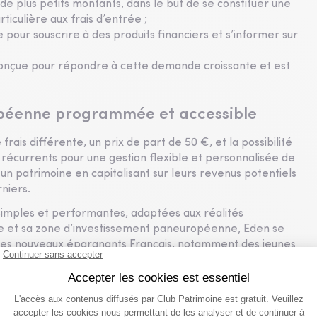
e plus petits montants, dans le but de se constituer une
ticulière aux frais d’entrée ;
ne pour souscrire à des produits financiers et s’informer sur
conçue pour répondre à cette demande croissante et est
opéenne programmée et accessible
rais différente, un prix de part de 50 €, et la possibilité
écurrents pour une gestion flexible et personnalisée de
r un patrimoine en capitalisant sur leurs revenus potentiels
niers.
s simples et performantes, adaptées aux réalités
tage et sa zone d’investissement paneuropéenne, Eden se
des nouveaux épargnants Français, notamment des jeunes
finances et de préparer leur avenir sereinement », Rodolphe
s
 de gestion, des frais d’acquisition ou de cession et des
es depuis moins de 5 ans révolus.