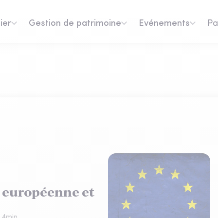
ier
Gestion de patrimoine
Evénements
Pa
: européenne et
:
4
min