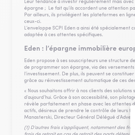
Leur tendance à investir régulièrement mais avec d
épargne ; Le fait qu’ils accordent une attention par
Par ailleurs, ils privilégient les plateformes en lig
ceux-ci.
L’enveloppe SCPI Eden a ainsi été spécialement 
adaptée à ces attentes spécifiques.
Eden : l’épargne immobilière eur
Eden propose à ses souscripteurs une structure de f
de programmer son épargne, via des versements r
l’investissement. De plus, ils peuvent se constitue
grâce au réinvestissement automatique de ces der
« Nous souhaitons offrir à nos clients des solution
d’aujourd’hui. Grâce à son accessibilité, son pilo
révèle parfaitement en phase avec les attentes 
actifs, désireux de prendre le contrôle de leurs 
Manasterski, Directeur Général Délégué d’Adveni
(1) D’autres frais s’appliquent, notamment des frais
frais de retrait en cas de retrait des parts détenu