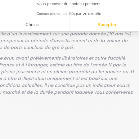
ux d’Inovalis (actionnaire majoritaire d’Advenis) à Londres
stion des conflits d’intérêts est disponible sur le site
ité d’un investissement sur une période donnée (10 ans ici)
erçus sur la période d’investissement et de la valeur de
ns de parts conclues de gré à gré.
de brut, avant prélèvements libératoires et autre fiscalité
rance et à l’étranger, estimé au titre de l’année N par le
pleine jouissance et en pleine propriété du 1er janvier au 31
 à titre d’illustration uniquement et est basé sur une
nditions actuelles. Il ne constitue pas un indicateur exact.
u marché et de la durée pendant laquelle vous conserverez