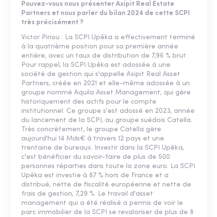
Pouvez-vous nous présenter Axipit Real Estate
Partners et nous parler du bilan 2024 de cette SCPI
très précisément ?
Victor Piriou : La SCPI Upêka a effectivement terminé
à la quatrième position pour sa première année
entière, avec un taux de distribution de 7,96 % brut.
Pour rappel, la SCPI Upêka est adossée à une
société de gestion qui s'appelle Axipit Real Asset
Partners, créée en 2021 et elle-même adossée à un
groupe nommé Aquila Asset Management, qui gère
historiquement des actifs pour le compte
institutionnel. Ce groupe s'est adossé en 2023, année
du lancement de la SCPI, au groupe suédois Catella.
Très concrètement, le groupe Catella gère
aujourd'hui 14 Mds€ à travers 12 pays et une
trentaine de bureaux. Investir dans la SCPI Upêka,
c'est bénéficier du savoir-faire de plus de 500
personnes réparties dans toute la zone euro. La SCPI
Upêka est investie à 87 % hors de France et a
distribué, nette de fiscalité européenne et nette de
frais de gestion, 7,29 %. Le travail d'asset
management qui a été réalisé a permis de voir le
parc immobilier de la SCPI se revaloriser de plus de 8