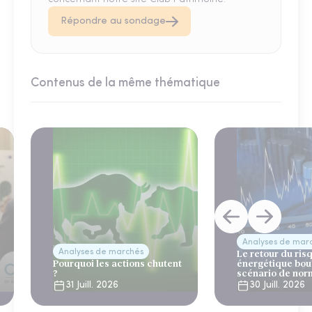
Répondre au sondage
Contenus de la même thématique
Analyses de mar
Analyses de marchés
Le retour du ris
Pourquoi les actions chutent
énergétique bou
?
scénario de nor
31 Juill. 2026
30 Juill. 2026