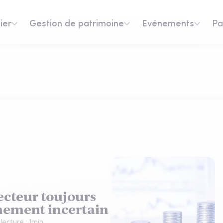
ier
Gestion de patrimoine
Evénements
Pa
ecteur toujours
nement incertain
lecture :
1
min