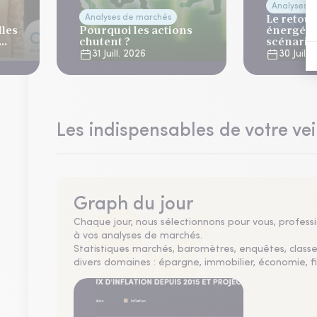
Analyses 
Le retour
Analyses de marchés
lles
Pourquoi les actions
énergéti
chutent ?
scénario
normalis
31 Juill. 2026
30 Juill.
Les indispensables de votre vei
Graph du jour
Chaque jour, nous sélectionnons pour vous, professio
à vos analyses de marchés.
Statistiques marchés, baromètres, enquêtes, clas
divers domaines : épargne, immobilier, économie, fi