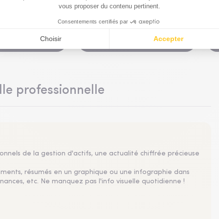
de marchés
Analyses de marchés
 du risque
Les marchés
que bouscule le
s’acclimatent-ils aux
 de
coups de chaud ?
ation
 2026
30 Juill. 2026
lle professionnelle
nnels de la gestion d'actifs, une actualité chiffrée précieuse
sements, résumés en un graphique ou une infographie dans
nances, etc. Ne manquez pas l'info visuelle quotidienne !