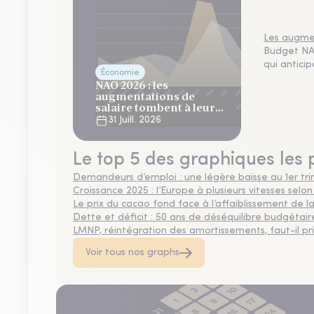
Les augmen
Budget NAO
qui antici
Économie
NAO 2026 : les
augmentations de
salaire tombent à leur
plus bas niveau depuis 4
31 Juill. 2026
ans
Le top 5 des graphiques les 
Demandeurs d’emploi : une légère baisse au 1er tr
Croissance 2025 : l’Europe à plusieurs vitesses selon
Le prix du cacao fond face à l’affaiblissement de
Dette et déficit : 50 ans de déséquilibre budgétair
LMNP, réintégration des amortissements, faut-il privi
Voir tous nos graphs