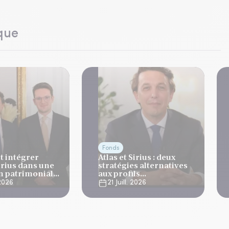
que
Fonds
 intégrer
Atlas et Sirius : deux
Sirius dans une
stratégies alternatives
on patrimoniale
aux profils
complémentaires
 2026
21 Juill. 2026