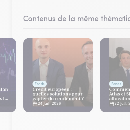
Contenus de la même thémati
Fonds
Fonds
ilan
Crédit européen :
Comment
quelles solutions pour
Atlas et 
 la
capter du rendement ?
allocati
es
?
24 Juill. 2026
22 Juill.