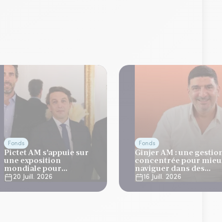
Fonds
Fonds
Pictet AM s'appuie sur
Ginjer AM : une gestio
une exposition
concentrée pour mieu
mondiale pour
naviguer dans des
développer ses
marchés volatils
20 Juill. 2026
16 Juill. 2026
stratégies long/short