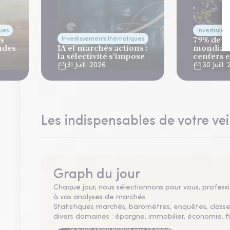
ues
Investisse
es
79% de la
Investissements thématiques
ndes
IA et marchés actions :
mondiale
la sélectivité s’impose
centers 
risque cl
31 Juill. 2026
30 Juill.
Les indispensables de votre vei
Graph du jour
Chaque jour, nous sélectionnons pour vous, professio
à vos analyses de marchés.
Statistiques marchés, baromètres, enquêtes, clas
divers domaines : épargne, immobilier, économie, fi