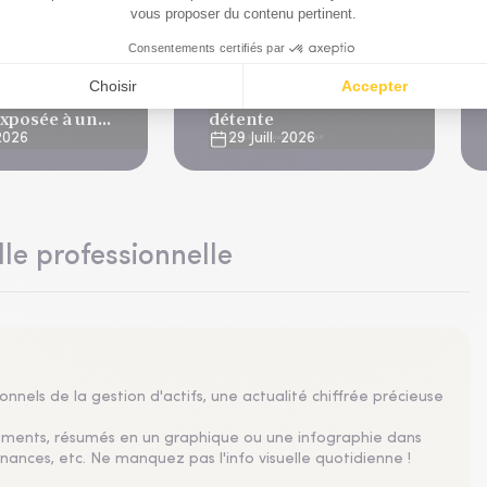
ments thématiques
Investissements thématiques
 capacité
La climatisation, un
 de data
marché à double
exposée à un
détente
imatique aigu
 2026
29 Juill. 2026
lle professionnelle
nnels de la gestion d'actifs, une actualité chiffrée précieuse
sements, résumés en un graphique ou une infographie dans
nances, etc. Ne manquez pas l'info visuelle quotidienne !