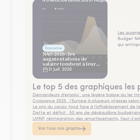
Les augmen
Budget NAO
qui antici
Économie
NAO 2026 : les
augmentations de
salaire tombent à leur
plus bas niveau depuis 4
31 Juill. 2026
ans
Le top 5 des graphiques les 
Demandeurs d’emploi : une légère baisse au 1er tr
Croissance 2025 : l’Europe à plusieurs vitesses selon
Le prix du cacao fond face à l’affaiblissement de
Dette et déficit : 50 ans de déséquilibre budgétair
LMNP, réintégration des amortissements, faut-il privi
Voir tous nos graphs