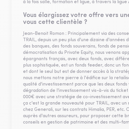
à la fois salle, formation et ligue, à travers la ligue
Vous élargissez votre offre vers u
vous cette clientèle ?
Jean-Benoit Romon : Principalement via des conseil
TRAIL, depuis un peu plus d'une dizaine d'années d'
des banques, des fonds souverains, fonds de pension,
démocratisation du Private Equity, nous venons appo
épargnants français, avec deux fonds, avec différen
plus sophistiquée, est un fonds feeder, donc un fon
et dont le seul but est de donner accès à la stratég
nous mettons notre pierre à l'édifice sur la retail
qualité d'investissement parce que les deux fonds 
dégradation de l'investissement vis-à-vis du ticke
000€ avec une stratégie de co-investissement avec l
ça c'est la grande nouveauté pour TRAIL, avec u
chez Generali, sur les contrats Himalia, PER, etc.
auprès d'autres assureurs, pour proposer cette bri
conseils en gestion de patrimoine et des multi-fami