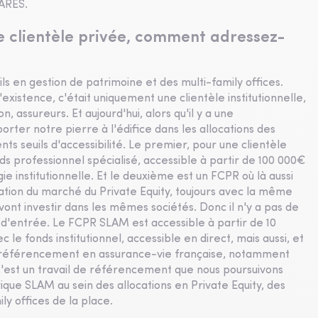
 ARES.
ne clientèle privée, comment adressez-
s en gestion de patrimoine et des multi-family offices.
existence, c'était uniquement une clientèle institutionnelle,
 assureurs. Et aujourd'hui, alors qu'il y a une
rter notre pierre à l'édifice dans les allocations des
ts seuils d'accessibilité. Le premier, pour une clientèle
ds professionnel spécialisé, accessible à partir de 100 000€
ie institutionnelle. Et le deuxième est un FCPR où là aussi
isation du marché du Private Equity, toujours avec la même
vont investir dans les mêmes sociétés. Donc il n'y a pas de
t d'entrée. Le FCPR SLAM est accessible à partir de 10
e fonds institutionnel, accessible en direct, mais aussi, et
n référencement en assurance-vie française, notamment
 C'est un travail de référencement que nous poursuivons
que SLAM au sein des allocations en Private Equity, des
ly offices de la place.