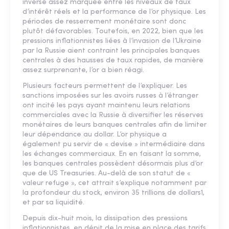
inverse assez marquée entre les niveaux de taux
d’intérêt réels et la performance de l’or physique. Les
périodes de resserrement monétaire sont donc
plutôt défavorables. Toutefois, en 2022, bien que les
pressions inflationnistes liées à l’invasion de l’Ukraine
par la Russie aient contraint les principales banques
centrales à des hausses de taux rapides, de manière
assez surprenante, l’or a bien réagi.
Plusieurs facteurs permettent de l’expliquer. Les
sanctions imposées sur les avoirs russes à l’étranger
ont incité les pays ayant maintenu leurs relations
commerciales avec la Russie à diversifier les réserves
monétaires de leurs banques centrales afin de limiter
leur dépendance au dollar. L’or physique a
également pu servir de « devise » intermédiaire dans
les échanges commerciaux. En en faisant la somme,
les banques centrales possèdent désormais plus d’or
que de US Treasuries. Au-delà de son statut de «
valeur refuge », cet attrait s’explique notamment par
la profondeur du stock, environ 35 trillions de dollars1,
et par sa liquidité.
Depuis dix-huit mois, la dissipation des pressions
inflationnistes, en dépit de la mise en place des tarifs