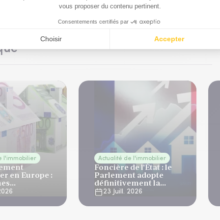
que
e l'immobilier
Actualité de l'immobilier
sement
Foncière de l'État : le
er en Europe :
Parlement adopte
mes
définitivement la
ent de 6%
réforme de la gestion
 2026
23 Juill. 2026
du patrimoine
immobilier public