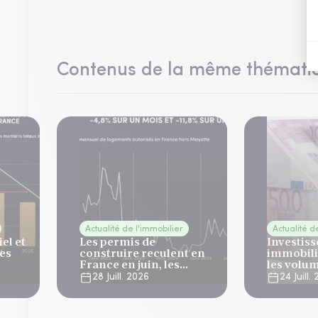
Contenus de la même thémati
Actualité de l'immobilier
Actualité d
el et
Les permis de
Investis
des
construire reculent en
immobili
France en juin, les
les volu
1 2026
mises en chantier
progress
28 Juill. 2026
24 Juill.
restent solides