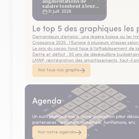
augmentations de
salaire tombent à leur
plus bas niveau depuis 4
31 Juill. 2026
ans
Le top 5 des graphiques les 
Demandeurs d’emploi : une légère baisse au 1er tr
Croissance 2025 : l’Europe à plusieurs vitesses selon
Le prix du cacao fond face à l’affaiblissement de
Dette et déficit : 50 ans de déséquilibre budgétair
LMNP, réintégration des amortissements, faut-il privi
Voir tous nos graphs
Agenda
Un outil pratique mis à votre disposition pour déco
partenaires : webinars, roadshow, formations, etc.
Voir notre agenda