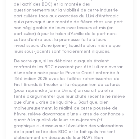
de l’actif des BDC) et la montée des
questionnements sur la viabilité de cette industrie
particulière face aux avancées du LLM d’Anthropic
qui a provoqué une montée de fièvre chez une part
non négligeable de leurs investisseurs et mis (en
particulier) à jour le talon d’Achille de la part non-
cotée d’entre eux : la promesse faite à leurs
investisseurs d’une (semi-) liquidité alors même que
leurs sous-jacents sont foncièrement illiquides.
De sorte que, si les déboires auxquels étaient
confrontés les BDC n’avaient pas été l’ultime avatar
d’une série noire pour le Private Credit entamée à
l’été indien 2025 avec les faillites retentissantes de
First Brands & Tricolor et la réapparition de cafards
(pour reprendre Jamie Dimon) on aurait pu être
tenté d’argumenter que leur chute récente ne relève
que d’une « crise de liquidité ». Sauf que, bien
malheureusement, la réalité de cette poussée de
fièvre, relève davantage d’une « crise de confiance »
quant à la qualité de leurs sous-jacents (cf.
graphique ci-dessous sur l’évolution des valorisations
de la part cotée des BDC et le fait qu’ils traitent
globalement en dessous de leur NAV). Bien