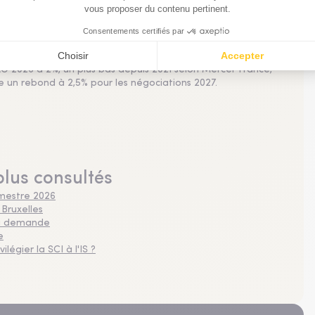
tations de salaire au plus bas depuis 4 ans
 2026 à 2%, un plus bas depuis 2021 selon Mercer France,
pe un rebond à 2,5% pour les négociations 2027.
plus consultés
imestre 2026
 Bruxelles
 la demande
e
légier la SCI à l'IS ?