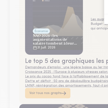
Les augmen
Budget NAO
qui antici
Économie
NAO 2026 : les
augmentations de
salaire tombent à leur
plus bas niveau depuis 4
31 Juill. 2026
ans
Le top 5 des graphiques les 
Demandeurs d’emploi : une légère baisse au 1er tr
Croissance 2025 : l’Europe à plusieurs vitesses selon
Le prix du cacao fond face à l’affaiblissement de
Dette et déficit : 50 ans de déséquilibre budgétair
LMNP, réintégration des amortissements, faut-il privi
Voir tous nos graphs