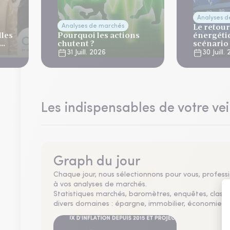
Analyses 
Le retour
Analyses de marchés
lles
Pourquoi les actions
énergéti
chutent ?
scénario
normalis
31 Juill. 2026
30 Juill.
Les indispensables de votre vei
Graph du jour
Chaque jour, nous sélectionnons pour vous, professio
à vos analyses de marchés.
Statistiques marchés, baromètres, enquêtes, clas
divers domaines : épargne, immobilier, économie, fi