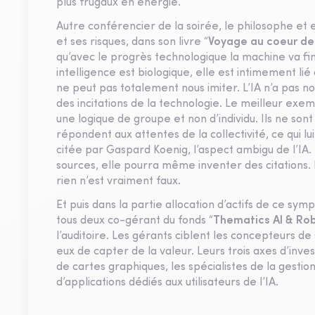
plus frugaux en énergie.
Autre conférencier de la soirée, le philosophe et 
et ses risques, dans son livre “
Voyage au coeur de l
qu’avec le progrès technologique la machine va fi
intelligence est biologique, elle est intimement lié
ne peut pas totalement nous imiter. L’IA n’a pas 
des incitations de la technologie. Le meilleur exe
une logique de groupe et non d’individu. Ils ne so
répondent aux attentes de la collectivité, ce qui lui
citée par Gaspard Koenig, l’aspect ambigu de l’I
sources, elle pourra même inventer des citations. D
rien n’est vraiment faux.
Et puis dans la partie allocation d’actifs de ce symp
tous deux co-gérant du fonds “
Thematics AI & Ro
l’auditoire. Les gérants ciblent les concepteurs de s
eux de capter de la valeur. Leurs trois axes d’inve
de cartes graphiques, les spécialistes de la gestio
d’applications dédiés aux utilisateurs de l’IA.