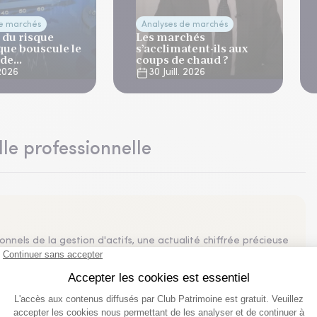
de marchés
Analyses de marchés
 du risque
Les marchés
que bouscule le
s’acclimatent-ils aux
 de
coups de chaud ?
ation
 2026
30 Juill. 2026
lle professionnelle
nnels de la gestion d'actifs, une actualité chiffrée précieuse
sements, résumés en un graphique ou une infographie dans
nances, etc. Ne manquez pas l'info visuelle quotidienne !