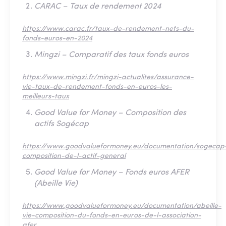
CARAC – Taux de rendement 2024
https://www.carac.fr/taux-de-rendement-nets-du-
fonds-euros-en-2024
Mingzi – Comparatif des taux fonds euros
https://www.mingzi.fr/mingzi-actualites/assurance-
vie-taux-de-rendement-fonds-en-euros-les-
meilleurs-taux
Good Value for Money – Composition des
actifs Sogécap
https://www.goodvalueformoney.eu/documentation/sogecap
composition-de-l-actif-general
Good Value for Money – Fonds euros AFER
(Abeille Vie)
https://www.goodvalueformoney.eu/documentation/abeille-
vie-composition-du-fonds-en-euros-de-l-association-
afer