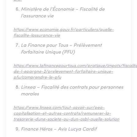
Ministère de l’Économie – Fiscalité de
l’assurance vie
https://www.economie.gouv.fr/particuliers/quelle-
fiscalite-lassurance-vie
La Finance pour Tous – Prélèvement
Forfaitaire Unique (PFU)
https://www.lafinancepourtous.com/pratique/impots/fiscalit
de-l-epargne-2/prelevement-forfaitaire-unique-
pfu/comprendre-le-pfu
Linxea – Fiscalité des contrats pour personnes
morales
https://www.linxea.com/tout-savoir-sur/pea-
capitalisation-et-autres-contrats/remunerer-la-
tresorerie-dune-societe-ou-dun-osbl-quelle-solution
Finance Héros – Avis Lucya Cardif