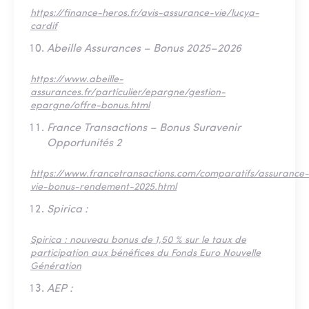
https://finance-heros.fr/avis-assurance-vie/lucya-
cardif
Abeille Assurances – Bonus 2025–2026
https://www.abeille-
assurances.fr/particulier/epargne/gestion-
epargne/offre-bonus.html
France Transactions – Bonus Suravenir
Opportunités 2
https://www.francetransactions.com/comparatifs/assurance-
vie-bonus-rendement-2025.html
Spirica :
Spirica : nouveau bonus de 1,50 % sur le taux de
participation aux bénéfices du Fonds Euro Nouvelle
Génération
AEP :