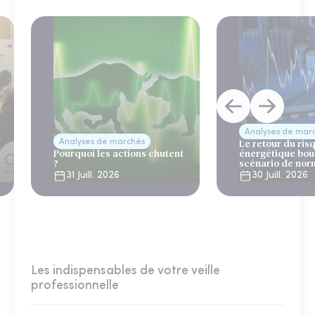
Analyses de mar
Analyses de marchés
Le retour du ris
Pourquoi les actions chutent
énergétique bou
?
scénario de nor
31 Juill. 2026
30 Juill. 2026
Les indispensables de votre veille
professionnelle