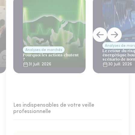
Analyses de mar
Analyses de marchés
Le retour du ris
Pourquoi les actions chutent
énergétique bou
?
scénario de nor
31 Juill. 2026
30 Juill. 2026
Les indispensables de votre veille
professionnelle