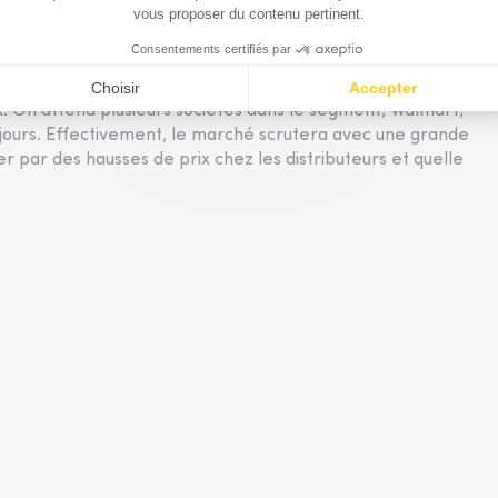
oté quand même la faiblesse sur les gros projets avec plutôt
hangement de bitcoin. Ils avaient annoncé au T1 qu'il n'y
ne. Là, malgré leurs efforts de diversification, ils
x. On attend plusieurs sociétés dans le segment, Walmart,
s jours. Effectivement, le marché scrutera avec une grande
er par des hausses de prix chez les distributeurs et quelle