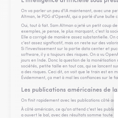
L’intelligence artificielle sous pr
On va parler un peu d'IA maintenant, avec une pe
Altman, le PDG d'OpenAI, qui a parlé d'une bulle 
Oui, tout à fait. Sam Altman a jeté un petit coup de 
exemples, je pense, le plus marquant, c'est la socié
Elle a corrigé de manière assez substantielle. On 
c'est assez significatif, mais on reste sur des val
Si l'investissement sur la partie data center et pu
software, il y a toujours des risques. On a vu Open
jours en Inde. Donc la question de la monétisation 
sociétés, petite taille en tout cas, qui se lancent s
a des risques. Ceci dit, on voit que le train est en 
Évidemment, ça met à mal les confiances sur le f
Les publications américaines de la
On finit rapidement avec les publications côté amér
À côté américain, ce qu'on attend c'est les public
a ouvert le bal, avec des résultats somme toute a