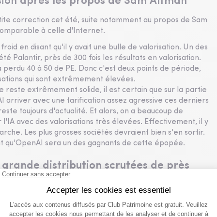
ession après les propos de Sam Altman
tite correction cet été, suite notamment au propos de Sam
comparable à celle d'Internet.
froid en disant qu'il y avait une bulle de valorisation. Un des
té Palantir, près de 300 fois les résultats en valorisation.
a perdu 40 à 50 de PE. Donc c'est deux points de période,
orisations qui sont extrêmement élevées.
ce reste extrêmement solide, il est certain que sur la partie
AI arriver avec une tarification assez agressive ces derniers
reste toujours d'actualité. Et alors, on a beaucoup de
ur l'IA avec des valorisations très élevées. Effectivement, il y
marche. Les plus grosses sociétés devraient bien s'en sortir.
ait qu'OpenAI sera un des gagnants de cette épopée.
 grande distribution scrutées de près
icain. Qu'est-ce qu'il faut en retenir ?
ations de la grande distribution au sens large, comme Depot
ssez médiocres même s'ils ont maintenu l'outlook, donc pas