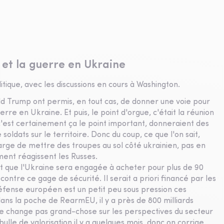
 et la guerre en Ukraine
ique, avec les discussions en cours à Washington.
d Trump ont permis, en tout cas, de donner une voie pour
erre en Ukraine. Et puis, le point d'orgue, c'était la réunion
 c'est certainement ça le point important, donneraient des
oldats sur le territoire. Donc du coup, ce que l'on sait,
 charge de mettre des troupes au sol côté ukrainien, pas en
ment réagissent les Russes.
st que l'Ukraine sera engagée à acheter pour plus de 90
 contre ce gage de sécurité. Il serait a priori financé par les
défense européen est un petit peu sous pression ces
 dans la poche de RearmEU, il y a près de 800 milliards
 ne change pas grand-chose sur les perspectives du secteur
le de valorisation il y a quelques mois, donc on corrige