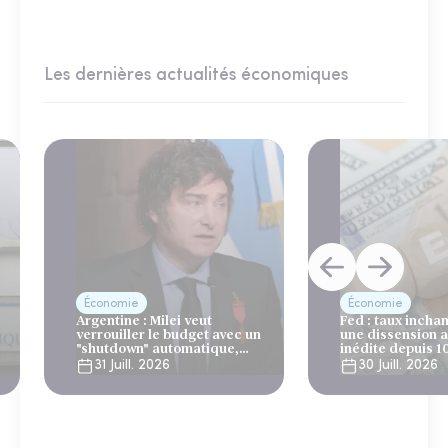
Les dernières actualités économiques
Économie
Économie
Argentine : Milei veut
Fed : taux incha
verrouiller le budget avec un
une dissension 
"shutdown" automatique,
inédite depuis 1
sous le regard bienveillant
31 Juill. 2026
30 Juill. 2026
du FMI