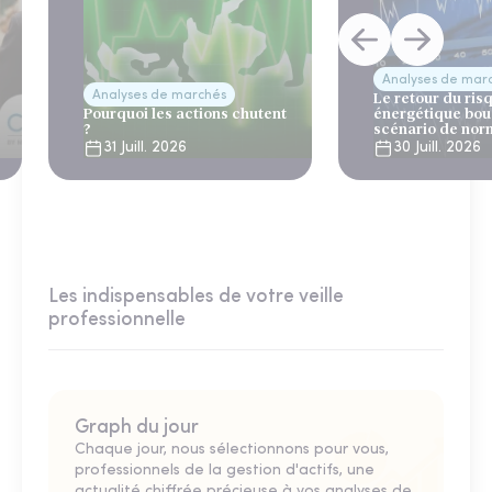
Analyses de mar
Analyses de marchés
Le retour du ris
Pourquoi les actions chutent
énergétique bou
?
scénario de nor
31 Juill. 2026
30 Juill. 2026
Les indispensables de votre veille
professionnelle
Graph du jour
Chaque jour, nous sélectionnons pour vous,
professionnels de la gestion d'actifs, une
actualité chiffrée précieuse à vos analyses de