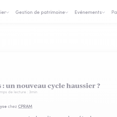
ier
Gestion de patrimoine
Evénements
Pa
 : un nouveau cycle haussier ?
mps de lecture :
3
min
lyse
chez
CPRAM