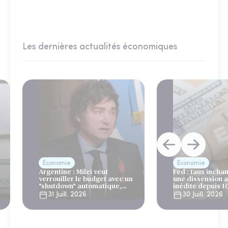
Les dernières actualités économiques
Économie
Économie
Argentine : Milei veut
Fed : taux incha
verrouiller le budget avec un
une dissension 
"shutdown" automatique,
inédite depuis 1
sous le regard bienveillant
31 Juill. 2026
30 Juill. 2026
du FMI