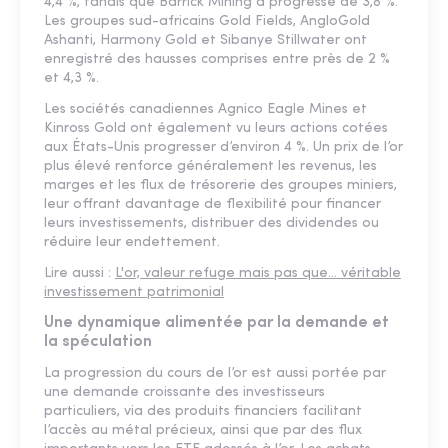
4,4 %, tandis que Barrick Mining a progressé de 3,8 %.
Les groupes sud-africains Gold Fields, AngloGold
Ashanti, Harmony Gold et Sibanye Stillwater ont
enregistré des hausses comprises entre près de 2 %
et 4,3 %.
Les sociétés canadiennes Agnico Eagle Mines et
Kinross Gold ont également vu leurs actions cotées
aux États-Unis progresser d’environ 4 %. Un prix de l’or
plus élevé renforce généralement les revenus, les
marges et les flux de trésorerie des groupes miniers,
leur offrant davantage de flexibilité pour financer
leurs investissements, distribuer des dividendes ou
réduire leur endettement.
Lire aussi :
L'or, valeur refuge mais pas que… véritable
investissement patrimonial
Une dynamique alimentée par la demande et
la spéculation
La progression du cours de l’or est aussi portée par
une demande croissante des investisseurs
particuliers, via des produits financiers facilitant
l’accès au métal précieux, ainsi que par des flux