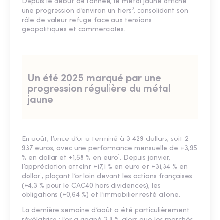
Depuis le début de l’année, le métal jaune affiche
une progression d’environ un tiers³, consolidant son
rôle de valeur refuge face aux tensions
géopolitiques et commerciales.
Un été 2025 marqué par une
progression régulière du métal
jaune
En août, l’once d’or a terminé à 3 429 dollars, soit 2
937 euros, avec une performance mensuelle de +3,95
% en dollar et +1,58 % en euro¹. Depuis janvier,
l’appréciation atteint +17,1 % en euro et +31,34 % en
dollar¹, plaçant l’or loin devant les actions françaises
(+4,3 % pour le CAC40 hors dividendes), les
obligations (+0,64 %) et l’immobilier resté atone.
La dernière semaine d’août a été particulièrement
révélatrice : l’or a gagné 2,8 % alors que les marchés