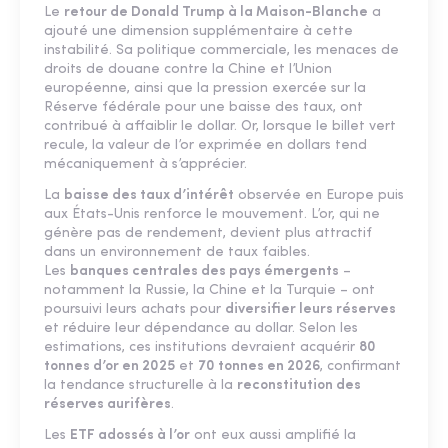
Le
retour de Donald Trump à la Maison-Blanche
a
ajouté une dimension supplémentaire à cette
instabilité. Sa politique commerciale, les menaces de
droits de douane contre la Chine et l’Union
européenne, ainsi que la pression exercée sur la
Réserve fédérale pour une baisse des taux, ont
contribué à affaiblir le dollar. Or, lorsque le billet vert
recule, la valeur de l’or exprimée en dollars tend
mécaniquement à s’apprécier.
La
baisse des taux d’intérêt
observée en Europe puis
aux États-Unis renforce le mouvement. L’or, qui ne
génère pas de rendement, devient plus attractif
dans un environnement de taux faibles.
Les
banques centrales des pays émergents
–
notamment la Russie, la Chine et la Turquie – ont
poursuivi leurs achats pour
diversifier leurs réserves
et réduire leur dépendance au dollar. Selon les
estimations, ces institutions devraient acquérir
80
tonnes d’or en 2025
et
70 tonnes en 2026
, confirmant
la tendance structurelle à la
reconstitution des
réserves aurifères
.
Les
ETF adossés à l’or
ont eux aussi amplifié la