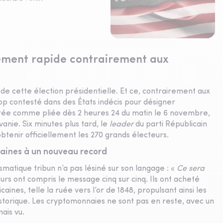
ement rapide contrairement aux
de cette élection présidentielle. Et ce, contrairement aux
rop contesté dans des États indécis pour désigner
érée comme pliée dès 2 heures 24 du matin le 6 novembre,
vanie. Six minutes plus tard, le
leader
du parti Républicain
btenir officiellement les 270 grands électeurs.
icaines à un nouveau record
ismatique tribun n’a pas lésiné sur son langage : «
Ce sera
eurs ont compris le message cinq sur cinq. Ils ont acheté
nes, telle la ruée vers l’or de 1848, propulsant ainsi les
storique. Les cryptomonnaies ne sont pas en reste, avec un
ais vu.