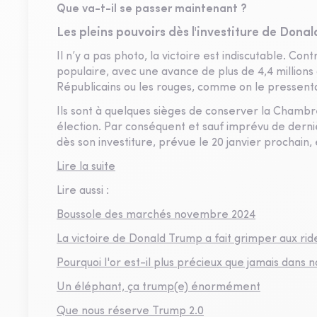
Que va-t-il se passer maintenant ?
Les pleins pouvoirs dès l'investiture de Dona
Il n’y a pas photo, la victoire est indiscutable. 
populaire, avec une avance de plus de 4,4 millions 
Républicains ou les rouges, comme on le pressenta
Ils sont à quelques sièges de conserver la Chamb
élection. Par conséquent et sauf imprévu de dern
dès son investiture, prévue le 20 janvier prochain,
Lire la suite
Lire aussi :
Boussole des marchés novembre 2024
La victoire de Donald Trump a fait grimper aux ri
Pourquoi l'or est-il plus précieux que jamais dans n
Un éléphant, ça trump(e) énormément
Que nous réserve Trump 2.0