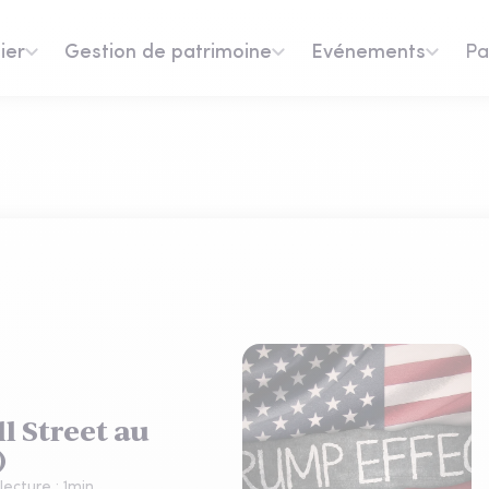
ier
Gestion de patrimoine
Evénements
Pa
l Street au
)
lecture :
1
min