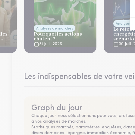
Analyses 
Le retour
Analyses de marchés
lles
Pourquoi les actions
énergéti
chutent ?
scénario
normalis
31 Juill. 2026
30 Juill.
Les indispensables de votre vei
Graph du jour
Chaque jour, nous sélectionnons pour vous, professio
à vos analyses de marchés.
Statistiques marchés, baromètres, enquêtes, clas
divers domaines : épargne, immobilier, économie, fi