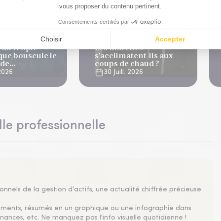
de marchés
Analyses de marchés
 du risque
Les marchés
que bouscule le
s’acclimatent-ils aux
 de
coups de chaud ?
ation
 2026
30 Juill. 2026
lle professionnelle
nnels de la gestion d'actifs, une actualité chiffrée précieuse
sements, résumés en un graphique ou une infographie dans
nances, etc. Ne manquez pas l'info visuelle quotidienne !