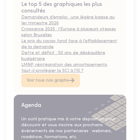
Le top 5 des graphiques les plus
consultés
Demandeurs d’emploi : une légère baisse au
1er trimestre 2026
Croissance 2025 : l’Europe à plusieurs vitesses
selon Bruxelles
Le prix du cacao fond face à l’affaiblissement
de la demande
Dette et déficit : 50 ans de déséquilibre
budgétaire
LMNP, réintégration des amortissements,
faut-il privilégier la SCI à l'IS ?
Voir tous nos graphs
Agenda
Un outil pratique mis à votre disposition pour
découvrir et vous inscrire aux prochains
événements de nos partenaires : webinars,
roadshow, formations, etc.