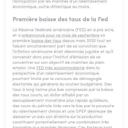
l’anticipation par les marchés d’un ralentissement
économique, outre-Atlantique au moins.
Première baisse des taux de la Fed
La Réserve fédérale américaine (FED) en a pris acte,
et a
préannoncé pour ce mois de septembre
sa
première
baisse des taux
depuis mars 2020 tout en
faisant simultanément part de sa conviction que
l’inflation américaine était désormais jugulée et qu’il
convenait donc pour l’Institut d’émission de se
concentrer sur son objectif de maintien du plein
emploi. Une
FED très accommodante
dans la
perspective d’un ralentissement économique
pourtant limité par le concours de démagogie
électorale qui générera du soutien budgétaire. Des
taux à long terme plus bas compressés par la baisse
des taux courts, un dollar affaibli par un
assouplissement monétaire plus rapide qu’ailleurs,
des cours du pétrole tirés vers le bas par la poursuite
du ralentissement chinois et une OPEP désireuse de
desserrer un peu son étreinte sur la production
constituent potentiellement une combinaison très
favorable aux marchés financiers. Ces facteurs sont